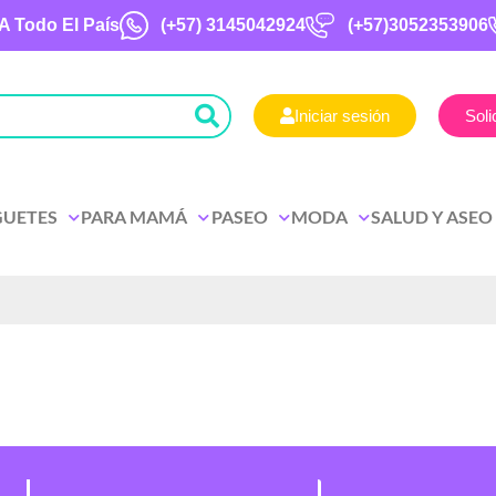
A Todo El País
(+57)
3145042924
(+57)3052353906
Iniciar sesión
Soli
GUETES
PARA MAMÁ
PASEO
MODA
SALUD Y ASEO