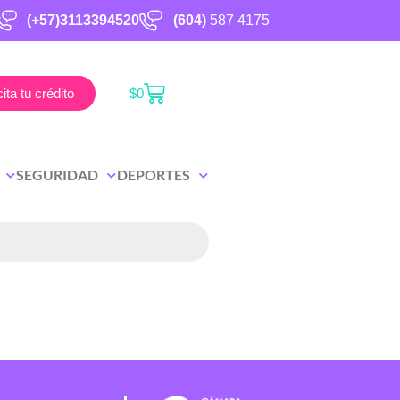
(+57)3113394520
(604)
587 4175
cita tu crédito
$
0
SEGURIDAD
DEPORTES