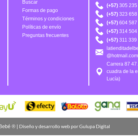
Buscar
(+57)
305 235
Formas de pago
(+57)
323 658
Términos y condiciones
(+57)
604 587
Políticas de envío
(+57)
314 504 
Preguntas frecuentes
(+57)
311 339 
latienditadel
@hotmail.com
Carrera 87 47
cuadra de la 
Lucía)
Diseño y desarrollo web por Gulupa Digital
 Bebé ® |