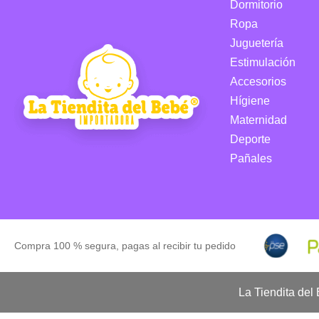
Dormitorio
Ropa
Juguetería
Estimulación
Accesorios
Hígiene
Maternidad
Deporte
Pañales
Compra 100 % segura, pagas al recibir tu pedido
La Tiendita del