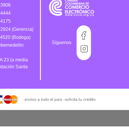
 3906
 4444
 4175
2924 (Gerencia)
4520 (Bodega)
Síguenos
bebemedellin
 A 23 (a media
estación Santa
envios a todo el país -
solícita tu crédito