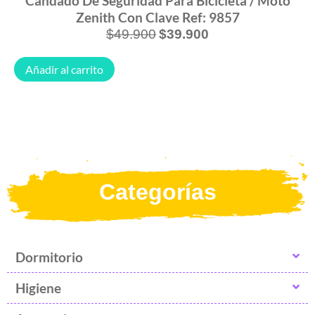
Candado De Seguridad Para Bicicleta / Moto
Zenith Con Clave Ref: 9857
$
49.900
$
39.900
Añadir al carrito
Categorías
Dormitorio
Higiene