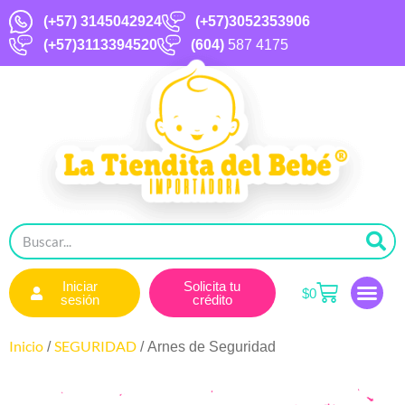
(+57)
3145042924
(+57)3052353906
(+57)3113394520
(604)
587 4175
Iniciar
Solicita tu
$
0
sesión
crédito
Inicio
SEGURIDAD
/
/ Arnes de Seguridad