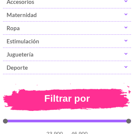
Accesorios
Maternidad
Ropa
Estimulación
Juguetería
Deporte
Filtrar por
23.900
—
46.900