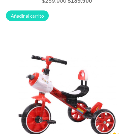
$
289.900
$
189.900
Añadir al carrito