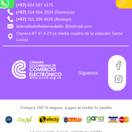
(+57)
604 587 4175
(+57)
314 504 2924 (Gerencia)
(+57)
311 339 4520 (Bodega)
latienditadelbebemedellin @hotmail.com
Carrera 87 47 A 23 (a media cuadra de la estación Santa
Lucía)
Síguenos
Compra 100 % segura, pagas al recibir tu pedido