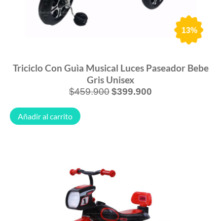
13%
Triciclo Con Guìa Musical Luces Paseador Bebe
Gris Unisex
$
459.900
$
399.900
Añadir al carrito