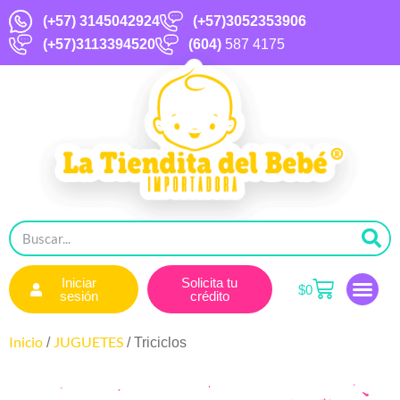
(+57)
3145042924
(+57)3052353906
(+57)3113394520
(604)
587 4175
Iniciar
Solicita tu
$
0
sesión
crédito
Inicio
JUGUETES
/
/ Triciclos