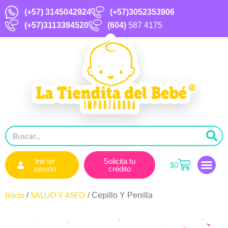
(+57)
3145042924
(+57)3052353906
(+57)3113394520
(604)
587 4175
Iniciar
Solicita tu
$
0
sesión
crédito
Inicio
SALUD Y ASEO
/
/ Cepillo Y Penilla