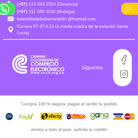
(+57)
314 504 2924 (Gerencia)
(+57)
311 339 4520 (Bodega)
latienditadelbebemedellin @hotmail.com
Carrera 87 47 A 23 (a media cuadra de la estación Santa
Lucía)
Síguenos
Compra 100 % segura, pagas al recibir tu pedido
envios a todo el país -
solícita tu crédito