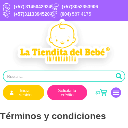
(+57)
3145042924
(+57)3052353906
(+57)3113394520
(604)
587 4175
Iniciar
Solicita tu
$
0
sesión
crédito
Términos y condiciones