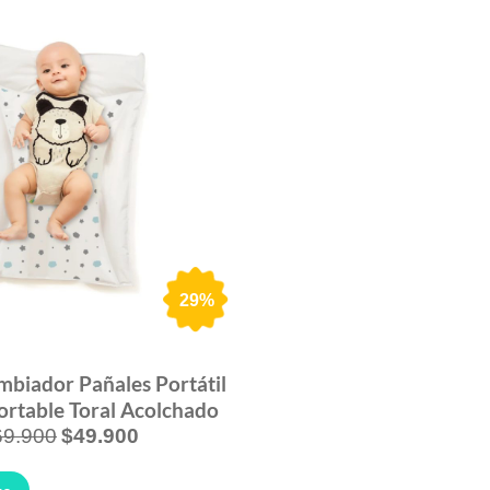
29%
mbiador Pañales Portátil
rtable Toral Acolchado
69.900
$
49.900