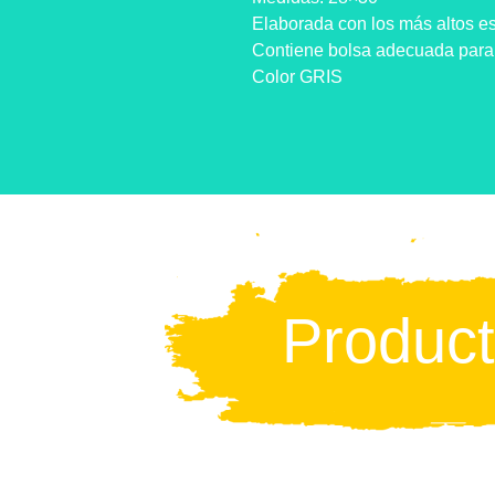
Elaborada con los más altos 
Contiene bolsa adecuada para 
Color GRIS
Produc