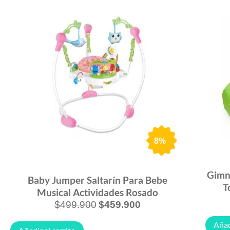
8%
Gimna
Baby Jumper Saltarín Para Bebe
T
Musical Actividades Rosado
$
499.900
$
459.900
Añad