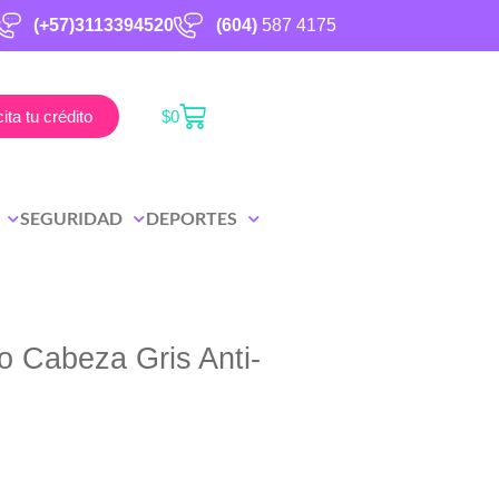
(+57)3113394520
(604)
587 4175
cita tu crédito
$
0
SEGURIDAD
DEPORTES
o Cabeza Gris Anti-