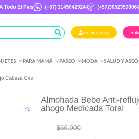
A Todo El País
(+57)
3145042924
(+57)3052353906
Iniciar sesión
Soli
GUETES
PARA MAMÁ
PASEO
MODA
SALUD Y ASEO
ujo Cabeza Gris
Almohada Bebe Anti-refluj
ahogo Medicada Toral
🔍
$
66.900