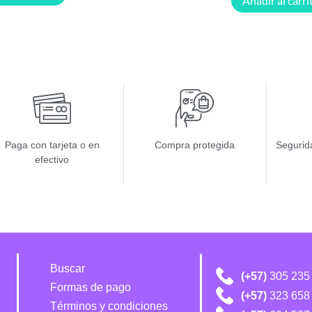
Añadir al carri
Paga con tarjeta o en
Compra protegida
Segurida
efectivo
Buscar
(+57)
305 235
Formas de pago
(+57)
323 658
Términos y condiciones