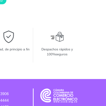
to
d, de principio a fin
Despachos rápidos y
100%seguros
 3906
 4444