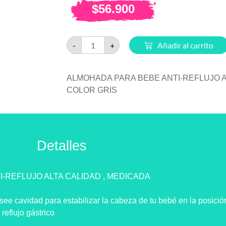
$
56.900
-
+
Añadir al carrito
ALMOHADA PARA BEBE ANTI-REFLUJO A
COLOR GRIS
Detalles
-REFLUJO ALTA CALIDAD , MEDICADA
e cavidad para estabilizar la cabeza de tu bebé en la posició
 reflujo gástrico