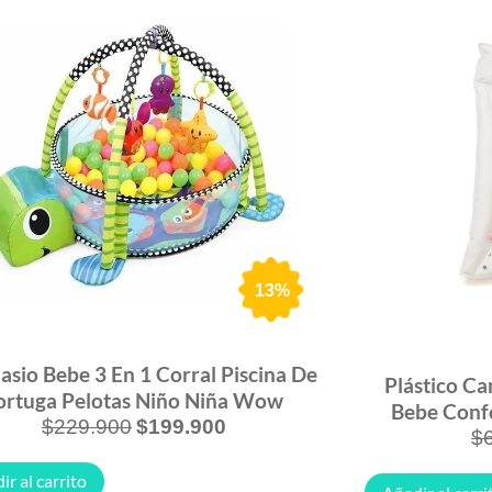
13%
sio Bebe 3 En 1 Corral Piscina De
Plástico Ca
ortuga Pelotas Niño Niña Wow
Bebe Confo
$
229.900
$
199.900
$
ir al carrito