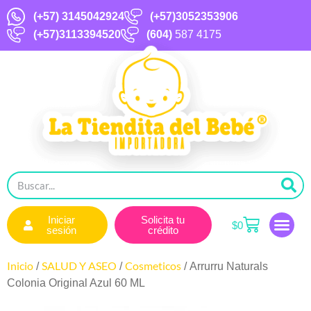
(+57)
3145042924
(+57)3052353906
(+57)3113394520
(604)
587 4175
Iniciar
Solicita tu
$
0
sesión
crédito
Inicio
SALUD Y ASEO
Cosmeticos
/
/
/ Arrurru Naturals
Colonia Original Azul 60 ML