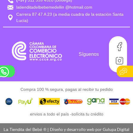
(+57)
311 339 4520 (Bodega)
latienditadelbebemedellin @hotmail.com
Carrera 87 47 A 23 (a media cuadra de la estación Santa
Lucía)
Síguenos
Compra 100 % segura, pagas al recibir tu pedido
envios a todo el país -
solícita tu crédito
Diseño y desarrollo web por Gulupa Digital
La Tiendita del Bebé ® |