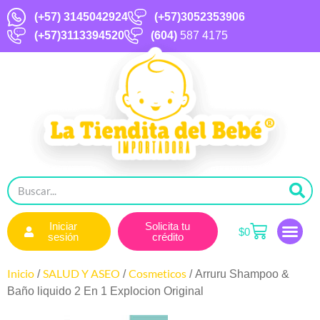
(+57)
3145042924
(+57)3052353906
(+57)3113394520
(604)
587 4175
Iniciar
Solicita tu
$
0
sesión
crédito
Inicio
SALUD Y ASEO
Cosmeticos
/
/
/ Arruru Shampoo &
Baño liquido 2 En 1 Explocion Original