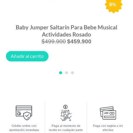
8%
Baby Jumper Saltarín Para Bebe Musical
Actividades Rosado
$
499.900
$
459.900
Añadir al carrito
1
2
3
Crédito online con
Paga al momento de
Paga con tarjeta o en
aprobación inmediata
recibir en cualquier parte
efectivo