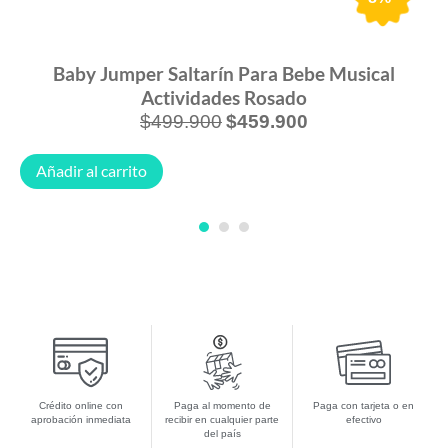
Gimnasio Bebe 3 En 1 Corral Piscina De T
cal
Pelotas Niño Niña Wow
$
229.900
$
199.900
Añadir al carrito
1
2
3
Crédito online con
Paga al momento de
Paga con tarjeta o en
aprobación inmediata
recibir en cualquier parte
efectivo
del país