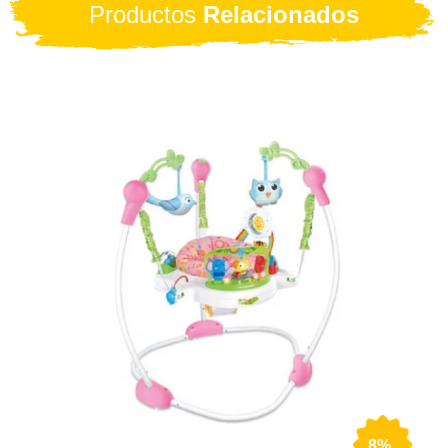
Productos
Relacionados
8%