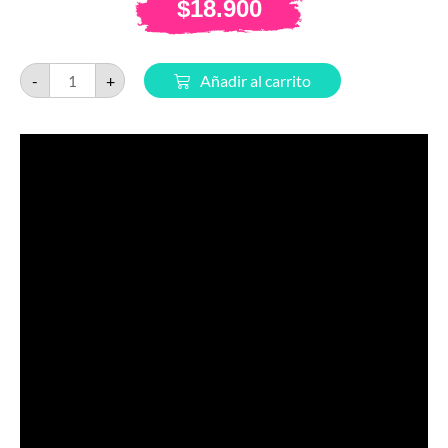
$
18.900
-
+
Añadir al carrito