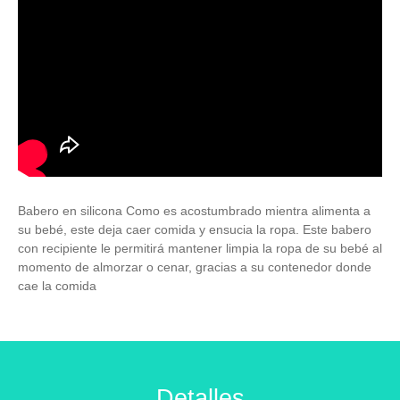
Babero en silicona Como es acostumbrado mientra alimenta a
su bebé, este deja caer comida y ensucia la ropa. Este babero
con recipiente le permitirá mantener limpia la ropa de su bebé al
momento de almorzar o cenar, gracias a su contenedor donde
cae la comida
Detalles