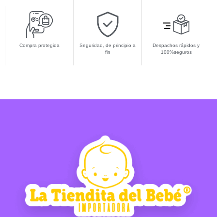
Compra protegida
Seguridad, de principio a
Despachos rápidos y
fin
100%seguros