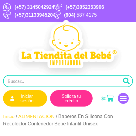
(+57)
3145042924
(+57)3052353906
(+57)3113394520
(604)
587 4175
Iniciar
Solicita tu
$
0
sesión
crédito
Inicio
ALIMENTACIÓN
/
/ Baberos En Silicona Con
Recolector Contenedor Bebe Infantil Unisex