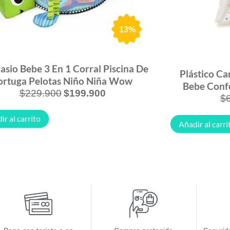
13%
sio Bebe 3 En 1 Corral Piscina De
Plástico Ca
ortuga Pelotas Niño Niña Wow
Bebe Confo
$
229.900
$
199.900
$
ir al carrito
Añadir al carri