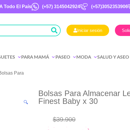
A Todo El País
(+57)
3145042924
(+57)3052353906
Iniciar sesión
Soli
GUETES
PARA MAMÁ
PASEO
MODA
SALUD Y ASEO
Bolsas Para
Bolsas Para Almacenar L
Finest Baby x 30
🔍
$
39.900