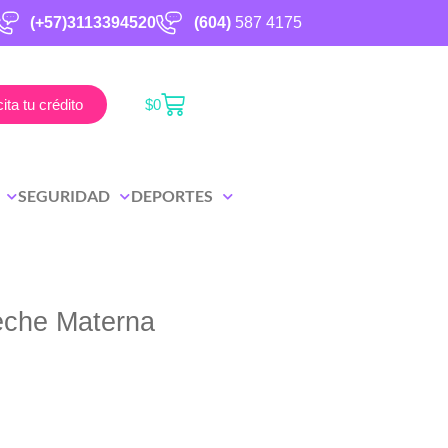
(+57)3113394520
(604)
587 4175
cita tu crédito
$
0
SEGURIDAD
DEPORTES
eche Materna