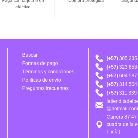
Paga con tarjeta o en
Compra protegida
Segurida
efectivo
Buscar
(+57)
305 235
Formas de pago
(+57)
323 658
Términos y condiciones
(+57)
604 587
Políticas de envío
(+57)
314 504 
Preguntas frecuentes
(+57)
311 339 
latienditadel
@hotmail.com
Carrera 87 47
cuadra de la 
Lucía)