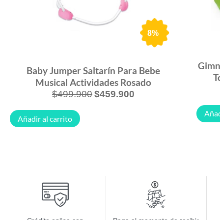
8%
Gimna
Baby Jumper Saltarín Para Bebe
T
Musical Actividades Rosado
$
499.900
$
459.900
Añad
Añadir al carrito