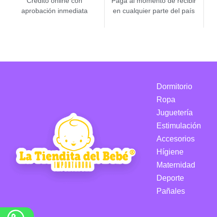
Crédito online con
Paga al momento de recibir
aprobación inmediata
en cualquier parte del país
Dormitorio
Ropa
Juguetería
Estimulación
Accesorios
Hígiene
Maternidad
Deporte
Pañales