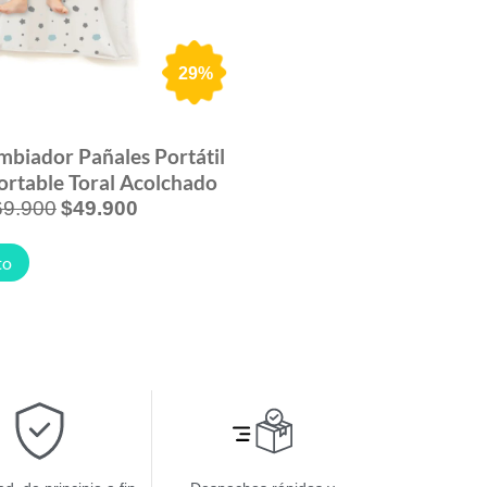
29%
mbiador Pañales Portátil
rtable Toral Acolchado
69.900
$
49.900
to