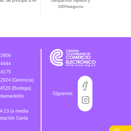
d, de principio a fin
Despachos rápidos y
100%seguros
 3906
 4444
 4175
2924 (Gerencia)
4520 (Bodega)
Síguenos
bebemedellin
 A 23 (a media
estación Santa