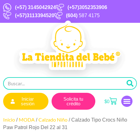
(+57)
3145042924
(+57)3052353906
(+57)3113394520
(604)
587 4175
Iniciar
Solicita tu
$
0
sesión
crédito
Inicio
MODA
Calzado Niño
/
/
/ Calzado Tipo Crocs Niño
Paw Patrol Rojo Del 22 al 31