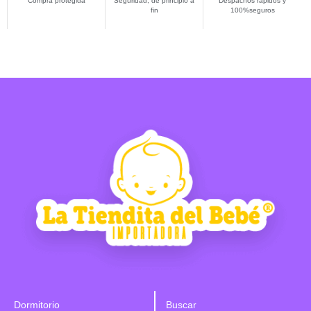
Compra protegida
Seguridad, de principio a
Despachos rápidos y
fin
100%seguros
Dormitorio
Buscar