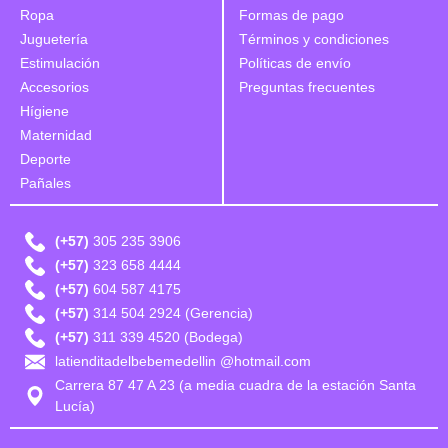
Ropa
Formas de pago
Juguetería
Términos y condiciones
Estimulación
Políticas de envío
Accesorios
Preguntas frecuentes
Hígiene
Maternidad
Deporte
Pañales
(+57)
305 235 3906
(+57)
323 658 4444
(+57)
604 587 4175
(+57)
314 504 2924 (Gerencia)
(+57)
311 339 4520 (Bodega)
latienditadelbebemedellin @hotmail.com
Carrera 87 47 A 23 (a media cuadra de la estación Santa
Lucía)