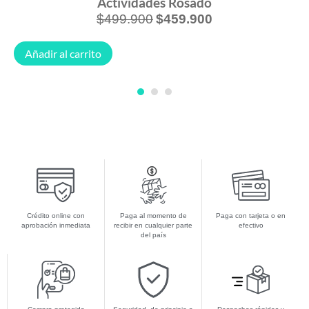
Actividades Rosado
$
499.900
$
459.900
Añadir al carrito
1
2
3
Crédito online con
Paga al momento de
Paga con tarjeta o en
aprobación inmediata
recibir en cualquier parte
efectivo
del país