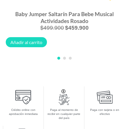
Baby Jumper Saltarín Para Bebe Musical
Actividades Rosado
$
499.900
$
459.900
Añadir al carrito
1
2
3
Crédito online con
Paga al momento de
Paga con tarjeta o en
aprobación inmediata
recibir en cualquier parte
efectivo
del país