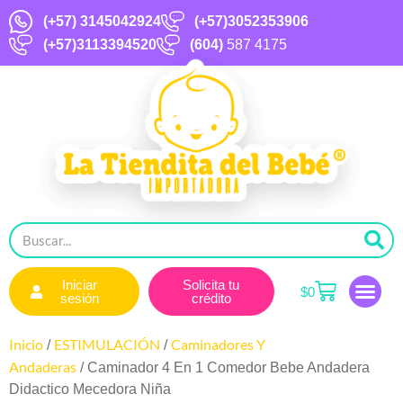
(+57)
3145042924
(+57)3052353906
(+57)3113394520
(604)
587 4175
Iniciar
Solicita tu
$
0
sesión
crédito
Inicio
ESTIMULACIÓN
Caminadores Y
/
/
Andaderas
/ Caminador 4 En 1 Comedor Bebe Andadera
Didactico Mecedora Niña