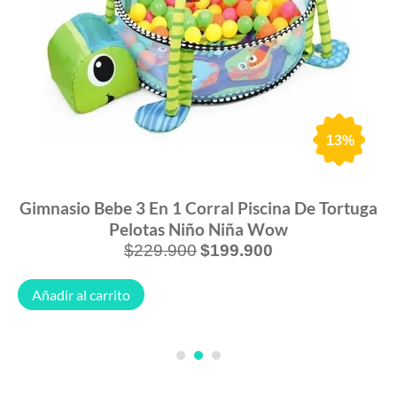
13%
Gimnasio Bebe 3 En 1 Corral Piscina De Tortuga
Pelotas Niño Niña Wow
$
229.900
$
199.900
Añadir al carrito
1
2
3