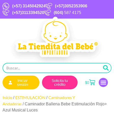
(+57)
3145042924
(+57)3052353906
(+57)3113394520
(604)
587 4175
Iniciar
Solicita tu
$
0
sesión
crédito
Inicio
ESTIMULACIÓN
Caminadores Y
/
/
Andaderas
/ Caminador Ballena Bebe Estimulaciòn Rojo+
Azul Musical Luces