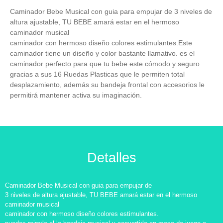
Caminador Bebe Musical con guia para empujar de 3 niveles de
altura ajustable, TU BEBE amará estar en el hermoso
caminador musical
caminador con hermoso diseño colores estimulantes.Este
caminador tiene un diseño y color bastante llamativo. es el
caminador perfecto para que tu bebe este cómodo y seguro
gracias a sus 16 Ruedas Plasticas que le permiten total
desplazamiento, además su bandeja frontal con accesorios le
permitirá mantener activa su imaginación.
Detalles
Caminador Bebe Musical con guia para empujar de
3 niveles de altura ajustable, TU BEBE amará estar en el hermoso
caminador musical
caminador con hermoso diseño colores estimulantes.