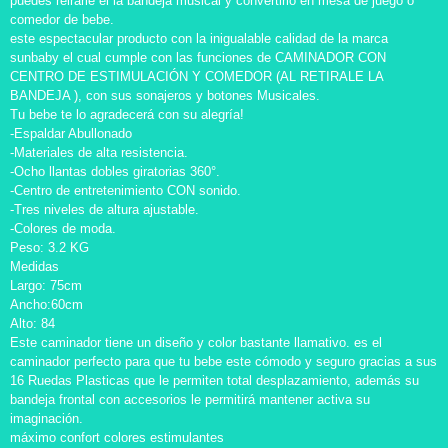
puedes reirarle el la bandeja musical y convertirlo en mesa de juego o
comedor de bebe.
este espectacular producto con la inigualable calidad de la marca
sunbaby el cual cumple con las funciones de CAMINADOR CON
CENTRO DE ESTIMULACIÓN Y COMEDOR (AL RETIRALE LA
BANDEJA ), con sus sonajeros y botones Musicales.
Tu bebe te lo agradecerá con su alegría!
-Espaldar Abullonado
-Materiales de alta resistencia.
-Ocho llantas dobles giratorias 360°.
-Centro de entretenimiento CON sonido.
-Tres niveles de altura ajustable.
-Colores de moda.
Peso: 3.2 KG
Medidas
Largo: 75cm
Ancho:60cm
Alto: 84
Este caminador tiene un diseño y color bastante llamativo. es el
caminador perfecto para que tu bebe este cómodo y seguro gracias a sus
16 Ruedas Plasticas que le permiten total desplazamiento, además su
bandeja frontal con accesorios le permitirá mantener activa su
imaginación.
máximo confort colores estimulantes