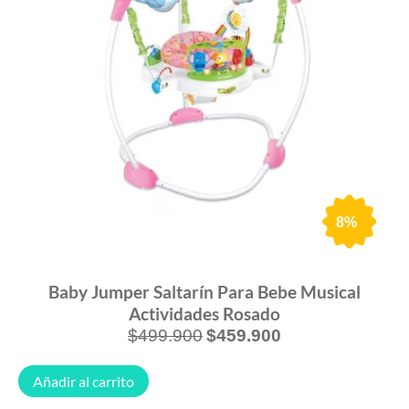
8%
Gimnasio
Jumper Saltarín Para Bebe Musical
Actividades Rosado
$
499.900
$
459.900
Añadir al
 carrito