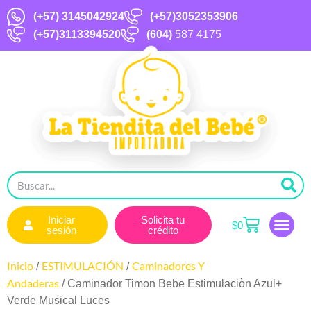
(+57)
3145042924
(+57)3052353906
(+57)3113394520
(604)
587 4175
Iniciar
Solicita tu
$
0
sesión
crédito
Inicio
ESTIMULACIÓN
Caminadores Y
/
/
Andaderas
/ Caminador Timon Bebe Estimulaciòn Azul+
Verde Musical Luces