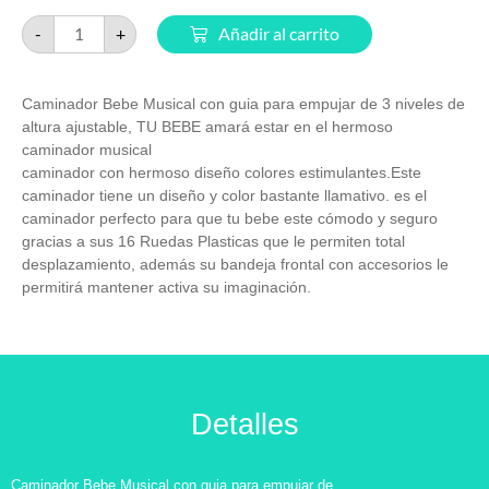
-
+
Añadir al carrito
Caminador Bebe Musical con guia para empujar de 3 niveles de
altura ajustable, TU BEBE amará estar en el hermoso
caminador musical
caminador con hermoso diseño colores estimulantes.Este
caminador tiene un diseño y color bastante llamativo. es el
caminador perfecto para que tu bebe este cómodo y seguro
gracias a sus 16 Ruedas Plasticas que le permiten total
desplazamiento, además su bandeja frontal con accesorios le
permitirá mantener activa su imaginación.
Detalles
Caminador Bebe Musical con guia para empujar de