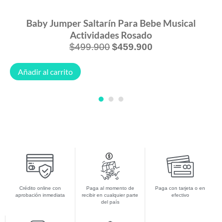
Baby Jumper Saltarín Para Bebe Musical
Actividades Rosado
$
499.900
$
459.900
Añadir al carrito
1
2
3
Crédito online con
Paga al momento de
Paga con tarjeta o en
aprobación inmediata
recibir en cualquier parte
efectivo
del país