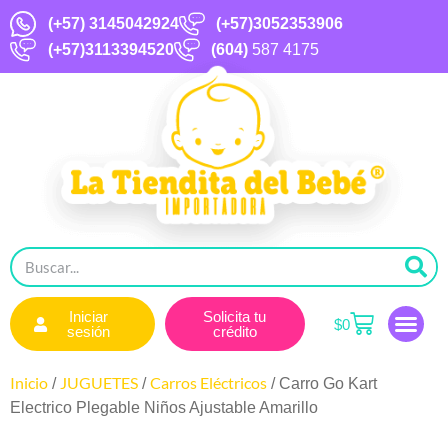
(+57)
3145042924
(+57)3052353906
(+57)3113394520
(604)
587 4175
Iniciar
Solicita tu
$
0
sesión
crédito
Inicio
JUGUETES
Carros Eléctricos
/
/
/ Carro Go Kart
Electrico Plegable Niños Ajustable Amarillo