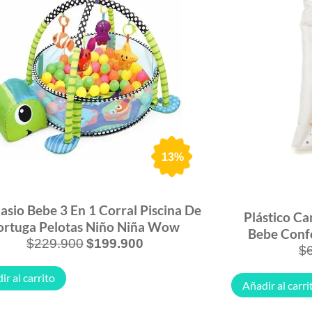
13%
sio Bebe 3 En 1 Corral Piscina De
Plástico Ca
ortuga Pelotas Niño Niña Wow
Bebe Confo
$
229.900
$
199.900
$
ir al carrito
Añadir al carri