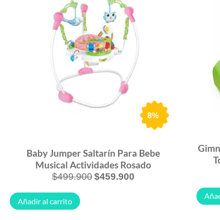
8%
Gimna
Baby Jumper Saltarín Para Bebe
T
Musical Actividades Rosado
$
499.900
$
459.900
Añad
Añadir al carrito