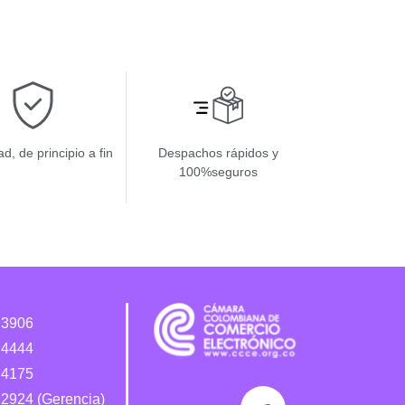
d, de principio a fin
Despachos rápidos y
100%seguros
 3906
 4444
 4175
2924 (Gerencia)