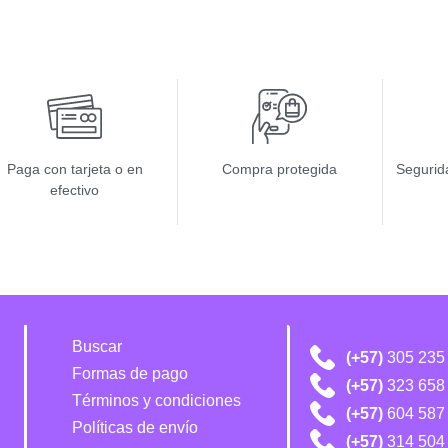
Paga con tarjeta o en
Compra protegida
Segurida
efectivo
Buscar
(+57)
305 235
Formas de pago
(+57)
323 658
Términos y condiciones
(+57)
604 587
Políticas de envío
(+57)
314 504 