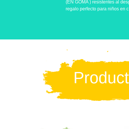
(EN GOMA ) resistentes al desg
regalo perfecto para niños en
Produc