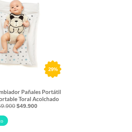
29%
mbiador Pañales Portátil
rtable Toral Acolchado
69.900
$
49.900
to