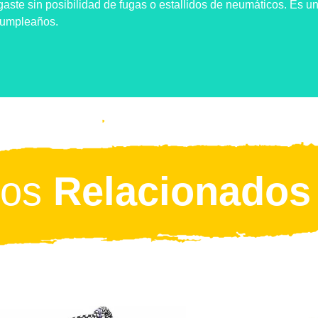
aste sin posibilidad de fugas o estallidos de neumáticos. Es u
 cumpleaños.
tos
Relacionados