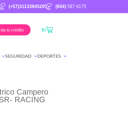
(+57)3113394520
(604)
587 4175
cita tu crédito
$
0
SEGURIDAD
DEPORTES
ctrico Campero
 SR- RACING