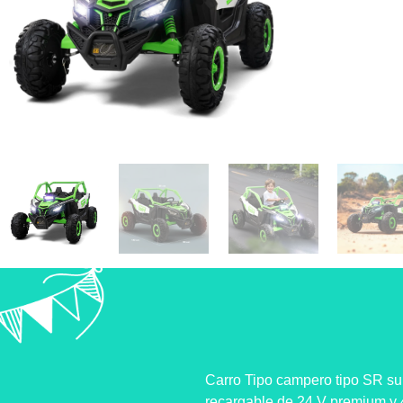
Carro Tipo campero tipo SR su
recargable de 24 V premium y 