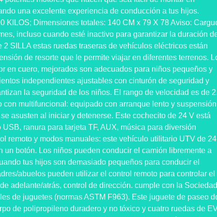
nando una excelente experiencia de conducción a tus hijos.
0 KILOS; Dimensiones totales: 140 CM x 79 X 78 Aviso: Cargu
mes, incluso cuando esté inactivo para garantizar la duración d
e 2 SILLA estas ruedas traseras de vehículos eléctricos están
sión de resorte que le permite viajar en diferentes terrenos. L
jor en cuero, mejorados son adecuados para niños pequeños y
ientos independientes ajustables con cinturón de seguridad y
ntizan la seguridad de los niños. El rango de velocidad es de 2
 con multifuncional: equipado con arranque lento y suspensión
s se asusten al iniciar y detenerse. Este cochecito de 24 V está
 USB, ranura para tarjeta TF, AUX, música para diversión
ol remoto y modos manuales: este vehículo utilitario UTV de 24
 un botón. Los niños pueden conducir el camión libremente a
 Cuando tus hijos son demasiado pequeños para conducir el
dres/abuelos pueden utilizar el control remoto para controlar el
 de adelante/atrás, control de dirección. cumple con la Socieda
les de juguetes (normas ASTM F963). Este juguete de paseo d
rpo de polipropileno duradero y no tóxico y cuatro ruedas de E