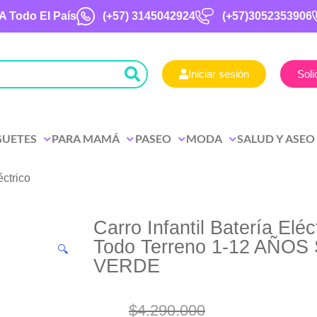
A Todo El País
(+57)
3145042924
(+57)3052353906
Iniciar sesión
Soli
GUETES
PARA MAMÁ
PASEO
MODA
SALUD Y ASEO
éctrico
Carro Infantil Batería Elé
Todo Terreno 1-12 AÑOS
🔍
VERDE
$
4.290.000