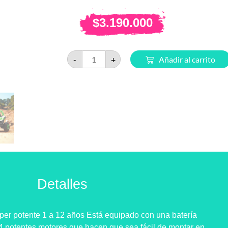
$
3.190.000
-
+
Añadir al carrito
Detalles
per potente 1 a 12 años Está equipado con una batería
4 potentes motores que hacen que sea fácil de montar en