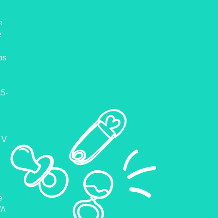
e
e
os
.5-
 V
d
e
VA