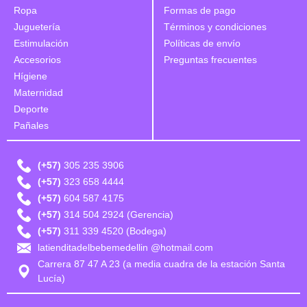
Ropa
Formas de pago
Juguetería
Términos y condiciones
Estimulación
Políticas de envío
Accesorios
Preguntas frecuentes
Hígiene
Maternidad
Deporte
Pañales
(+57)
305 235 3906
(+57)
323 658 4444
(+57)
604 587 4175
(+57)
314 504 2924 (Gerencia)
(+57)
311 339 4520 (Bodega)
latienditadelbebemedellin @hotmail.com
Carrera 87 47 A 23 (a media cuadra de la estación Santa
Lucía)