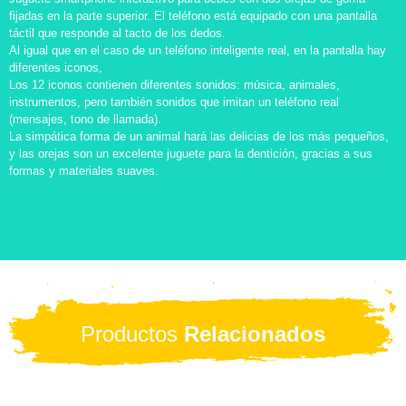
fijadas en la parte superior. El teléfono está equipado con una pantalla
táctil que responde al tacto de los dedos.
Al igual que en el caso de un teléfono inteligente real, en la pantalla hay
diferentes iconos,
Los 12 iconos contienen diferentes sonidos: música, animales,
instrumentos, pero también sonidos que imitan un teléfono real
(mensajes, tono de llamada).
La simpática forma de un animal hará las delicias de los más pequeños,
y las orejas son un excelente juguete para la dentición, gracias a sus
formas y materiales suaves.
Productos
Relacionados