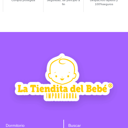
Compra protegida
Seguridad, de principio a
Despachos rápidos y
fin
100%seguros
Dormitorio
Buscar