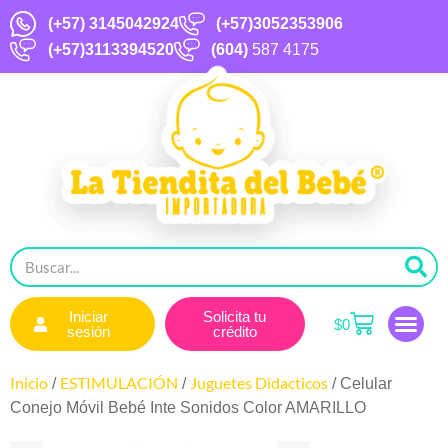
(+57)
3145042924
(+57)3052353906
(+57)3113394520
(604)
587 4175
Iniciar
Solicita tu
$
0
sesión
crédito
Inicio
ESTIMULACIÓN
Juguetes Didacticos
/
/
/ Celular
Conejo Móvil Bebé Inte Sonidos Color AMARILLO