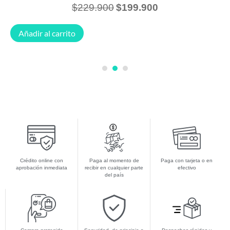
$
229.900
$
199.900
Añadir al carrito
1
2
3
Crédito online con
Paga al momento de
Paga con tarjeta o en
aprobación inmediata
recibir en cualquier parte
efectivo
del país