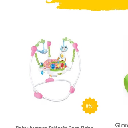
8%
Gimna
Baby Jumper Saltarín Para Bebe