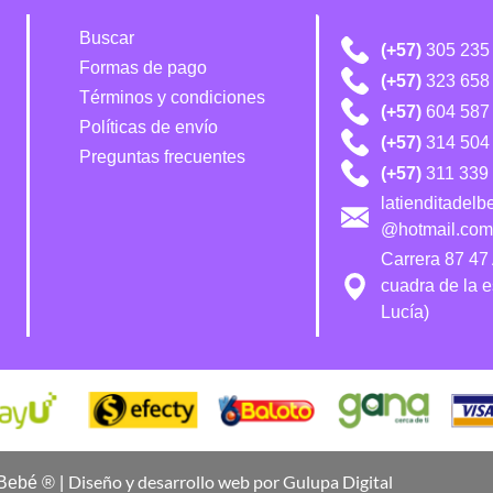
Buscar
(+57)
305 235
Formas de pago
(+57)
323 658
Términos y condiciones
(+57)
604 587
Políticas de envío
(+57)
314 504 
Preguntas frecuentes
(+57)
311 339 
latienditadel
@hotmail.com
Carrera 87 47
cuadra de la 
Lucía)
Diseño y desarrollo web por Gulupa Digital
 Bebé ® |