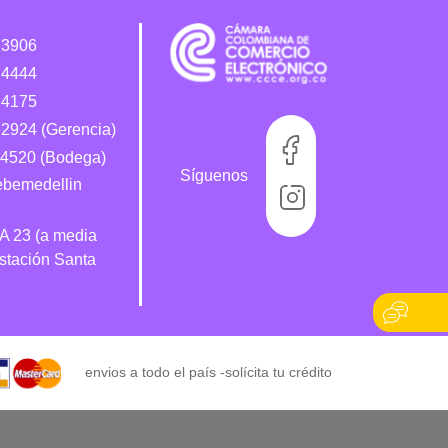
 3906
 4444
 4175
2924 (Gerencia)
4520 (Bodega)
Síguenos
bebemedellin
 A 23 (a media
estación Santa
envios a todo el país -
solícita tu crédito