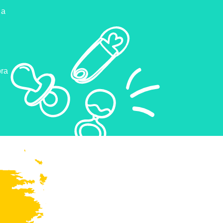
 a
pra