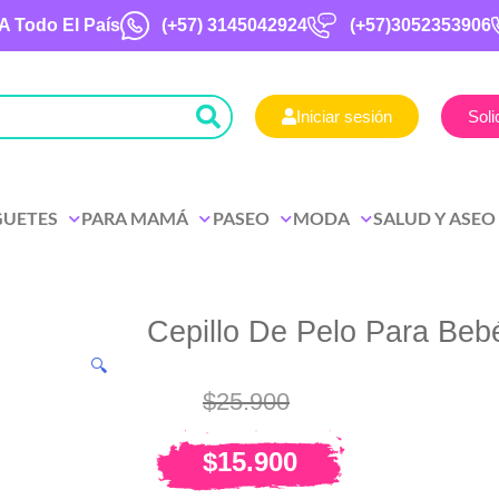
A Todo El País
(+57)
3145042924
(+57)3052353906
Iniciar sesión
Soli
GUETES
PARA MAMÁ
PASEO
MODA
SALUD Y ASEO
Cepillo De Pelo Para Beb
🔍
$
25.900
$
15.900