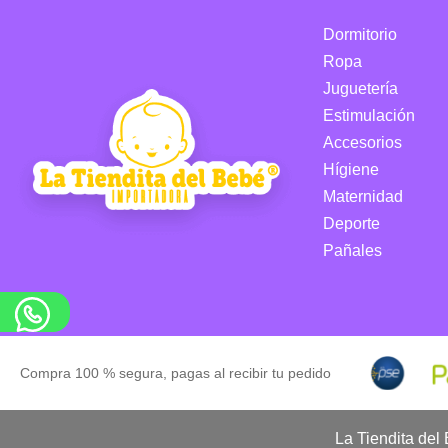
Dormitorio
Ropa
Juguetería
Estimulación
Accesorios
Hígiene
Maternidad
Deporte
Pañales
Compra 100 % segura, pagas al recibir tu pedido
La Tiendita del