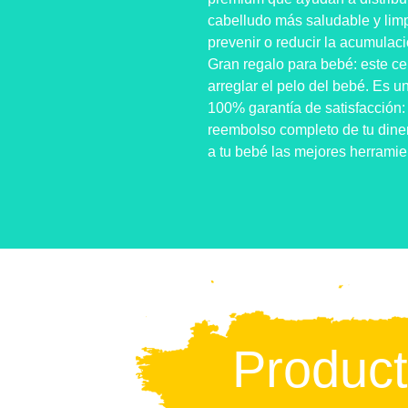
cabelludo más saludable y limp
prevenir o reducir la acumulac
Gran regalo para bebé: este ce
arreglar el pelo del bebé. Es u
100% garantía de satisfacción: 
reembolso completo de tu dine
a tu bebé las mejores herrami
Produc