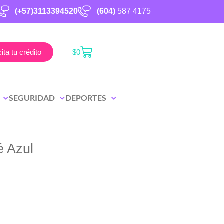
(+57)3113394520
(604)
587 4175
cita tu crédito
$
0
SEGURIDAD
DEPORTES
é Azul