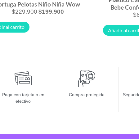
ortuga Pelotas Niño Niña Wow
Bebe Confo
$
229.900
$
199.900
$
ir al carrito
Añadir al carri
Paga con tarjeta o en
Compra protegida
Segurida
efectivo