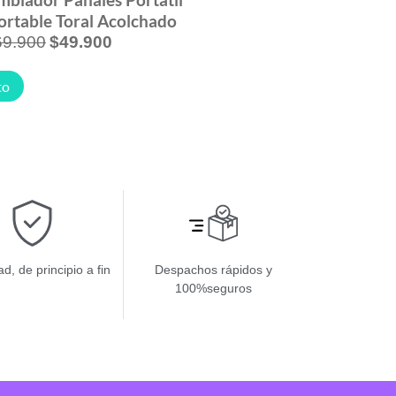
rtable Toral Acolchado
69.900
$
49.900
to
d, de principio a fin
Despachos rápidos y
100%seguros