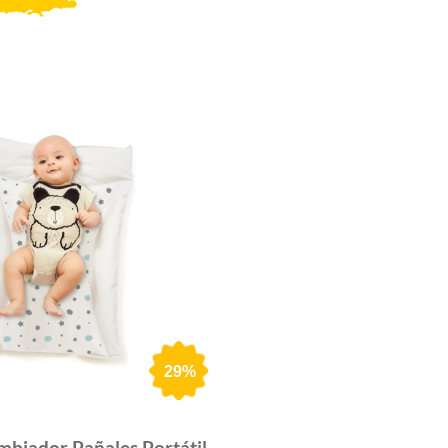
29%
mbiador Pañales Portátil