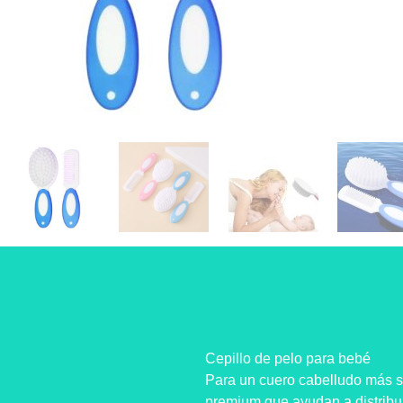
Cepillo de pelo para bebé
Para un cuero cabelludo más s
premium que ayudan a distribui