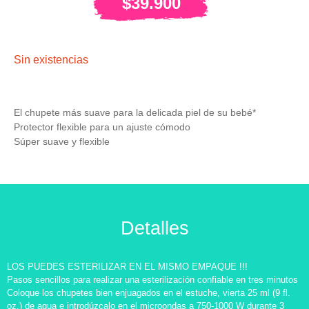
$
39.900
Sin existencias
El chupete más suave para la delicada piel de su bebé*
Protector flexible para un ajuste cómodo
Súper suave y flexible
Detalles
LOS PUEDES ESTERILIZAR EN EL MISMO EMPAQUE !!!
Pasos sencillos para realizar una esterilización confiable en tres minutos
Coloque los chupetes bien enjuagados en el estuche, vierta 25 ml (9 fl.
oz.) de agua e introdúzcalo en el microondas a 750-1000 W durante 3