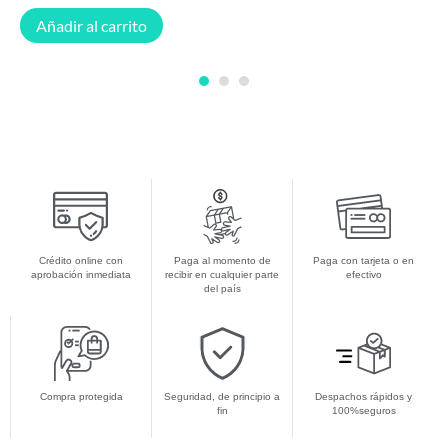
Añadir al carrito
1
2
3
Crédito online con
Paga al momento de
Paga con tarjeta o en
aprobación inmediata
recibir en cualquier parte
efectivo
del país
Compra protegida
Seguridad, de principio a
Despachos rápidos y
fin
100%seguros