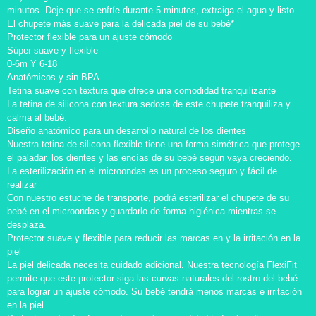
minutos. Deje que se enfríe durante 5 minutos, extraiga el agua y listo.
El chupete más suave para la delicada piel de su bebé*
Protector flexible para un ajuste cómodo
Súper suave y flexible
0-6m Y 6-18
Anatómicos y sin BPA
Tetina suave con textura que ofrece una comodidad tranquilizante
La tetina de silicona con textura sedosa de este chupete tranquiliza y
calma al bebé.
Diseño anatómico para un desarrollo natural de los dientes
Nuestra tetina de silicona flexible tiene una forma simétrica que protege
el paladar, los dientes y las encías de su bebé según vaya creciendo.
La esterilización en el microondas es un proceso seguro y fácil de
realizar
Con nuestro estuche de transporte, podrá esterilizar el chupete de su
bebé en el microondas y guardarlo de forma higiénica mientras se
desplaza.
Protector suave y flexible para reducir las marcas en y la irritación en la
piel
La piel delicada necesita cuidado adicional. Nuestra tecnología FlexiFit
permite que este protector siga las curvas naturales del rostro del bebé
para lograr un ajuste cómodo. Su bebé tendrá menos marcas e irritación
en la piel.