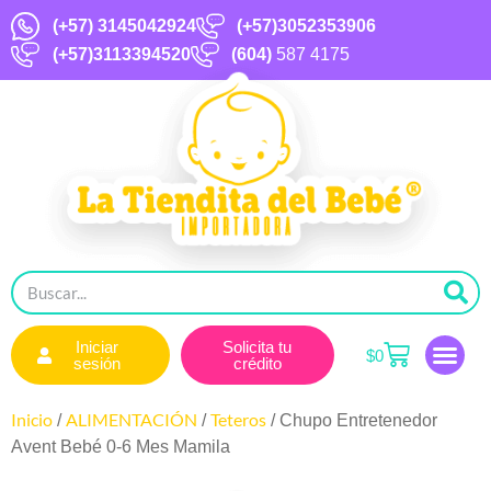
(+57)
3145042924
(+57)3052353906
(+57)3113394520
(604)
587 4175
Iniciar
Solicita tu
$
0
sesión
crédito
Inicio
ALIMENTACIÓN
Teteros
/
/
/ Chupo Entretenedor
Avent Bebé 0-6 Mes Mamila