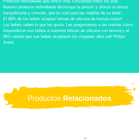
Protector redondeado que ofrece más comodidad todos los días
Nuestro protector redondeado disminuye la presión y ofrece un efecto
tranquilizante y cómodo, que es sutil para las mejillas de su bebé.
El 98% de los bebés aceptan tetinas de silicona de textura suave*
Los bebés saben lo que les gusta. Les preguntamos a las mamás cómo
respondieron sus bebés a nuestras tetinas de silicona con textura y el
98% señaló que sus bebés aceptaron los chupetes ultra soft Philips
Avent.
Productos
Relacionados