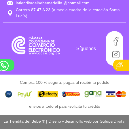
latienditadelbebemedellin @hotmail.com
Carrera 87 47 A 23 (a media cuadra de la estación Santa
Lucía)
Síguenos
Compra 100 % segura, pagas al recibir tu pedido
envios a todo el país -
solícita tu crédito
Diseño y desarrollo web por Gulupa Digital
La Tiendita del Bebé ® |