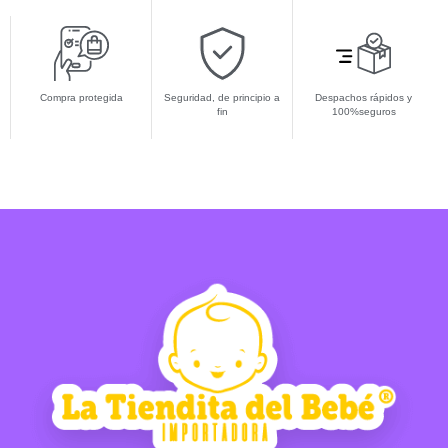
Compra protegida
Seguridad, de principio a
Despachos rápidos y
fin
100%seguros