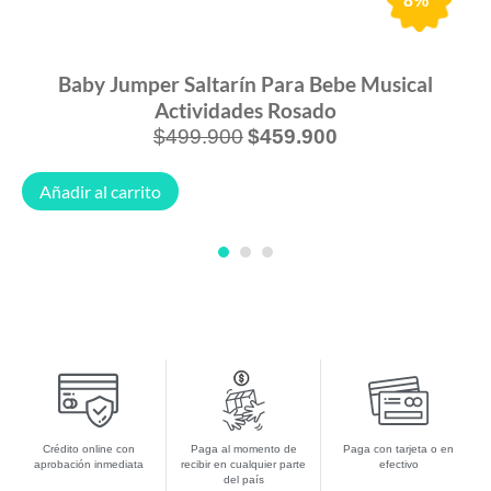
8%
Baby Jumper Saltarín Para Bebe Musical
Actividades Rosado
$
499.900
$
459.900
Añadir al carrito
1
2
3
Crédito online con
Paga al momento de
Paga con tarjeta o en
aprobación inmediata
recibir en cualquier parte
efectivo
del país