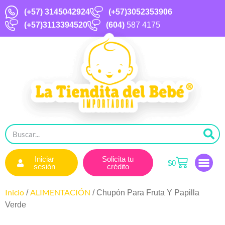
(+57)
3145042924
(+57)3052353906
(+57)3113394520
(604)
587 4175
Iniciar
Solicita tu
$
0
sesión
crédito
Inicio
ALIMENTACIÓN
/
/ Chupón Para Fruta Y Papilla
Verde