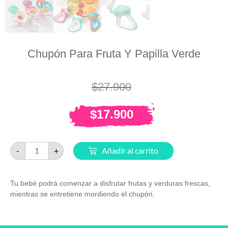
Chupón Para Fruta Y Papilla Verde
$
27.900
$
17.900
-
+
Añadir al carrito
Tu bebé podrá comenzar a disfrutar frutas y verduras frescas,
mientras se entretiene mordiendo el chupón.