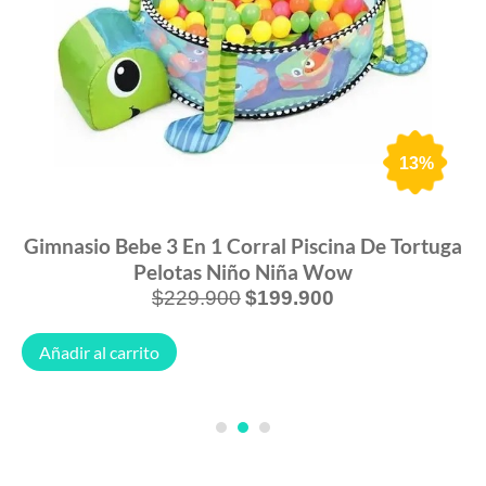
13%
Gimnasio Bebe 3 En 1 Corral Piscina De Tortuga
Pelotas Niño Niña Wow
$
229.900
$
199.900
Añadir al carrito
1
2
3