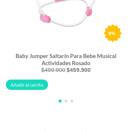
8%
Baby Jumper Saltarín Para Bebe Musical
Actividades Rosado
$
499.900
$
459.900
Añadir al carrito
1
2
3