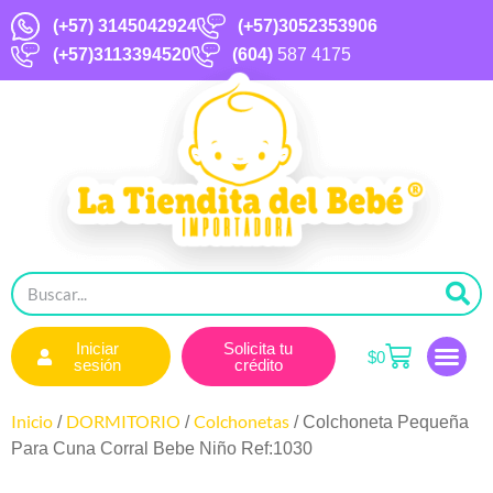
(+57)
3145042924
(+57)3052353906
(+57)3113394520
(604)
587 4175
Iniciar
Solicita tu
$
0
sesión
crédito
Inicio
DORMITORIO
Colchonetas
/
/
/ Colchoneta Pequeña
Para Cuna Corral Bebe Niño Ref:1030