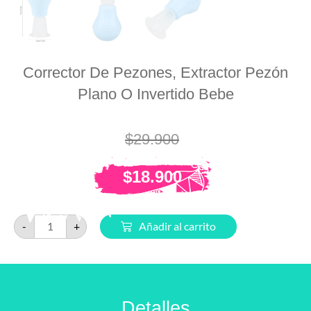
Corrector De Pezones, Extractor Pezón
Plano O Invertido Bebe
$
29.900
$
18.900
-
+
Añadir al carrito
Detalles