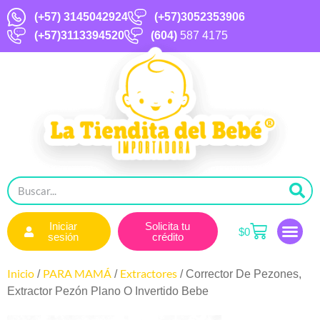
(+57)
3145042924
(+57)3052353906
(+57)3113394520
(604)
587 4175
Iniciar
Solicita tu
$
0
sesión
crédito
Inicio
PARA MAMÁ
Extractores
/
/
/ Corrector De Pezones,
Extractor Pezón Plano O Invertido Bebe