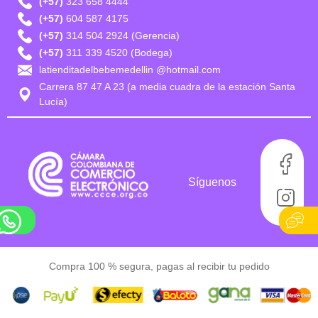
(+57)
323 658 4444
(+57)
604 587 4175
(+57)
314 504 2924 (Gerencia)
(+57)
311 339 4520 (Bodega)
latienditadelbebemedellin @hotmail.com
Carrera 87 47 A 23 (a media cuadra de la estación Santa
Lucía)
Síguenos
Compra 100 % segura, pagas al recibir tu pedido