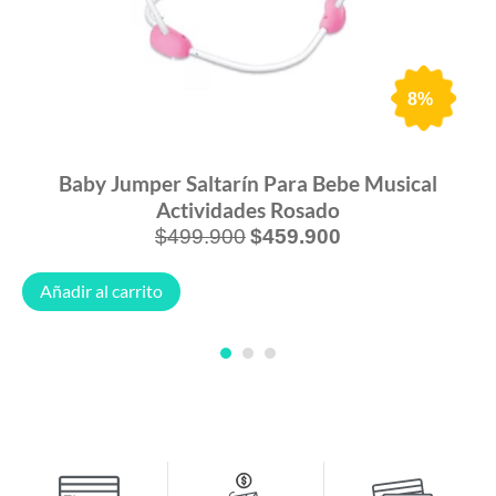
8%
Baby Jumper Saltarín Para Bebe Musical
Actividades Rosado
$
499.900
$
459.900
Añadir al carrito
1
2
3