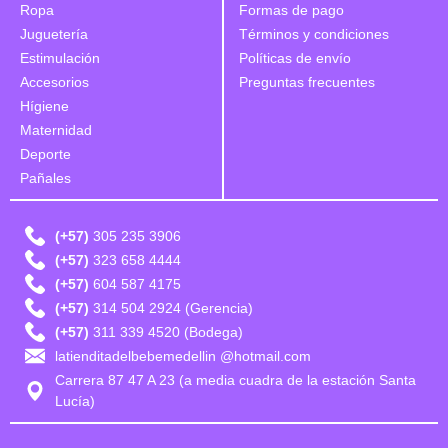
Ropa
Formas de pago
Juguetería
Términos y condiciones
Estimulación
Políticas de envío
Accesorios
Preguntas frecuentes
Hígiene
Maternidad
Deporte
Pañales
(+57)
305 235 3906
(+57)
323 658 4444
(+57)
604 587 4175
(+57)
314 504 2924 (Gerencia)
(+57)
311 339 4520 (Bodega)
latienditadelbebemedellin @hotmail.com
Carrera 87 47 A 23 (a media cuadra de la estación Santa
Lucía)