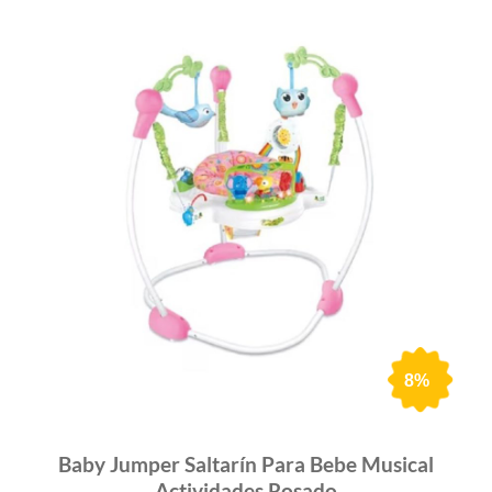
13
Gimnasio Bebe 3 En 1 Corral Piscina De Tor
Pelotas Niño Niña Wow