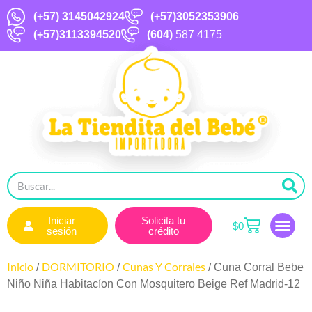
(+57)
3145042924
(+57)3052353906
(+57)3113394520
(604)
587 4175
Iniciar
Solicita tu
$
0
sesión
crédito
Inicio
DORMITORIO
Cunas Y Corrales
/
/
/ Cuna Corral Bebe
Niño Niña Habitacíon Con Mosquitero Beige Ref Madrid-12