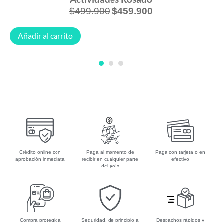
$
229.900
$
199.900
Añadir al carrito
1
2
3
Crédito online con
Paga al momento de
Paga con tarjeta o en
aprobación inmediata
recibir en cualquier parte
efectivo
del país
Compra protegida
Seguridad, de principio a
Despachos rápidos y