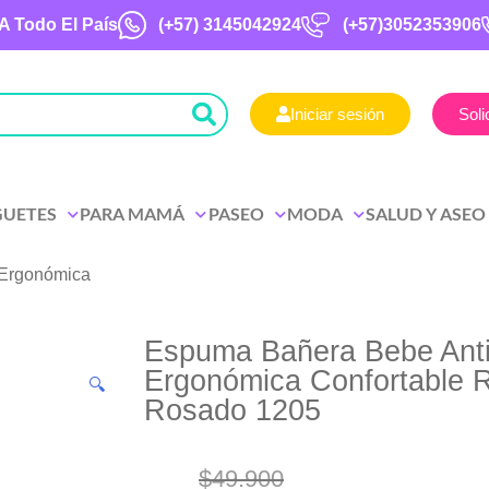
A Todo El País
(+57)
3145042924
(+57)3052353906
Iniciar sesión
Soli
GUETES
PARA MAMÁ
PASEO
MODA
SALUD Y ASEO
 Ergonómica
Espuma Bañera Bebe Anti
Ergonómica Confortable R
🔍
Rosado 1205
$
49.900