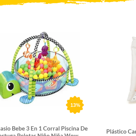
13%
sio Bebe 3 En 1 Corral Piscina De
Plástico Ca
ortuga Pelotas Niño Niña Wow