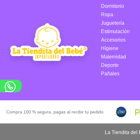
Dormitorio
Ropa
Juguetería
Estimulación
Accesorios
Hígiene
Maternidad
Deporte
Pañales
Compra 100 % segura, pagas al recibir tu pedido
La Tiendita del