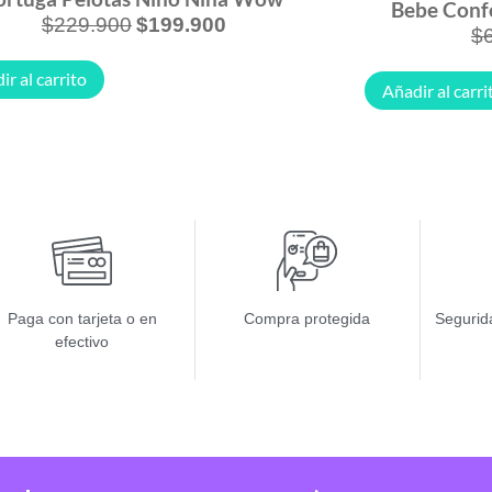
Bebe Confo
$
229.900
$
199.900
$
ir al carrito
Añadir al carri
Paga con tarjeta o en
Compra protegida
Segurida
efectivo