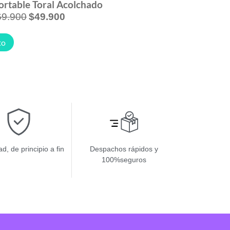
rtable Toral Acolchado
69.900
$
49.900
to
d, de principio a fin
Despachos rápidos y
100%seguros