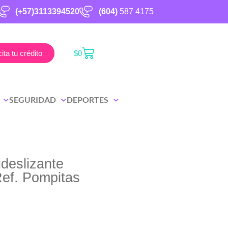
(+57)3113394520
(604)
587 4175
cita tu crédito
$
0
SEGURIDAD
DEPORTES
deslizante
ef. Pompitas