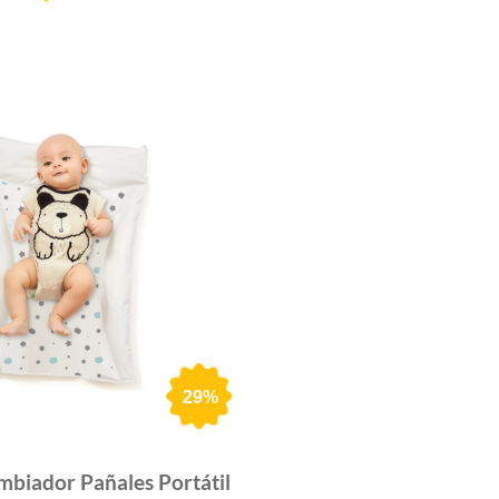
29%
mbiador Pañales Portátil