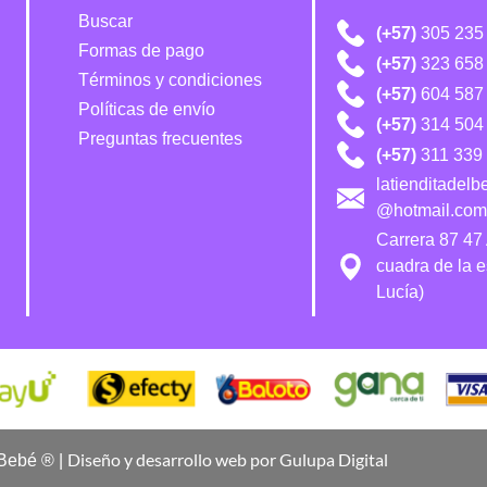
Buscar
(+57)
305 235
Formas de pago
(+57)
323 658
Términos y condiciones
(+57)
604 587
Políticas de envío
(+57)
314 504 
Preguntas frecuentes
(+57)
311 339 
latienditadel
@hotmail.com
Carrera 87 47
cuadra de la 
Lucía)
Diseño y desarrollo web por Gulupa Digital
 Bebé ® |