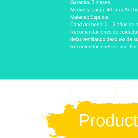
Garantía: 3 meses
Medidas: Largo: 48 cm x Ancho:
Material: Espuma
Edad del bebé: 0 – 2 años de 
Recomendaciones de cuidado: 
dejar ventilando después de su
Recomendaciones de uso: Nunc
Produc