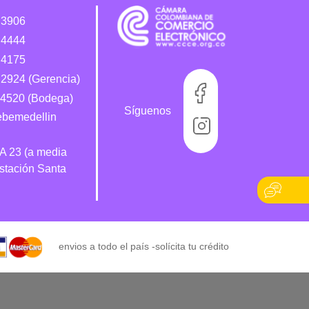
 3906
 4444
 4175
2924 (Gerencia)
4520 (Bodega)
Síguenos
bebemedellin
 A 23 (a media
estación Santa
envios a todo el país -
solícita tu crédito