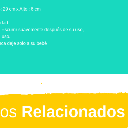
 29 cm x Alto : 6 cm
edad
Escurrir suavemente después de su uso,
 uso.
a deje solo a su bebé
tos
Relacionados