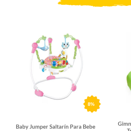
8%
Gimna
Baby Jumper Saltarín Para Bebe
T