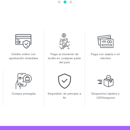
1
2
3
Crédito online con
Paga al momento de
Paga con tarjeta o en
aprobación inmediata
recibir en cualquier parte
efectivo
del país
Compra protegida
Seguridad, de principio a
Despachos rápidos y
fin
100%seguros