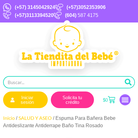
(+57)
3145042924
(+57)3052353906
(+57)3113394520
(604)
587 4175
Iniciar
Solicita tu
$
0
sesión
crédito
Inicio
SALUD Y ASEO
/
/ Espuma Para Bañera Bebe
Antideslizante Antiderrape Baño Tina Rosado