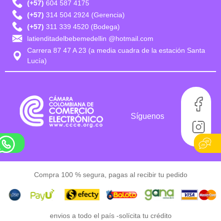
(+57)
604 587 4175
(+57)
314 504 2924 (Gerencia)
(+57)
311 339 4520 (Bodega)
latienditadelbebemedellin @hotmail.com
Carrera 87 47 A 23 (a media cuadra de la estación Santa
Lucía)
Síguenos
Compra 100 % segura, pagas al recibir tu pedido
envios a todo el país -
solícita tu crédito