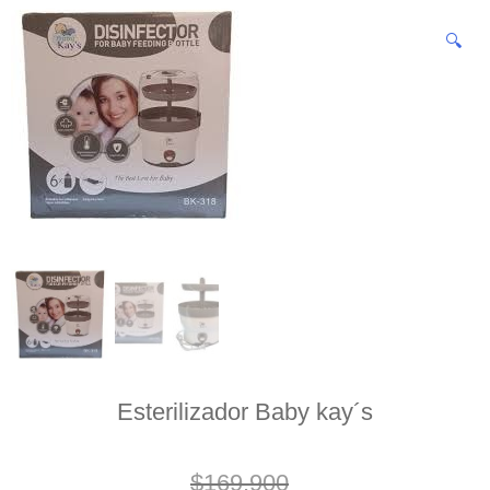
🔍
Esterilizador Baby kay´s
$
169.900