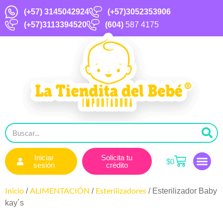
(+57)
3145042924
(+57)3052353906
(+57)3113394520
(604)
587 4175
Iniciar
Solicita tu
$
0
sesión
crédito
Inicio
ALIMENTACIÓN
Esterilizadores
/
/
/ Esterilizador Baby
kay´s