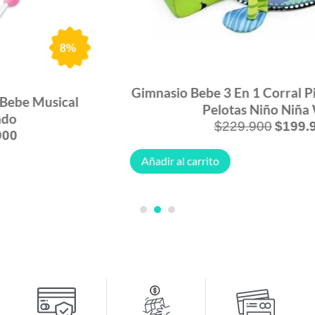
13%
Gimnasio Bebe 3 En 1 Corral Piscina De Tortuga
Pelotas Niño Niña Wow
$
229.900
$
199.900
Añadir al carrito
1
2
3