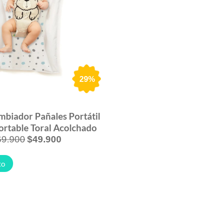
29%
mbiador Pañales Portátil
rtable Toral Acolchado
69.900
$
49.900
to