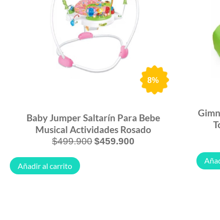
8%
Gimna
Baby Jumper Saltarín Para Bebe
T
Musical Actividades Rosado
$
499.900
$
459.900
Añad
Añadir al carrito