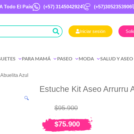
A Todo El País
(+57)
3145042924
(+57)3052353906
Iniciar sesión
Soli
GUETES
PARA MAMÁ
PASEO
MODA
SALUD Y ASEO
 Abuelita Azul
Estuche Kit Aseo Arrurru A
🔍
$
95.900
$
75.900