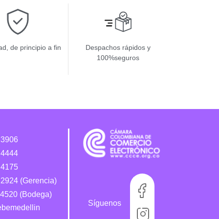
d, de principio a fin
Despachos rápidos y
100%seguros
 3906
 4444
 4175
2924 (Gerencia)
4520 (Bodega)
Síguenos
bebemedellin