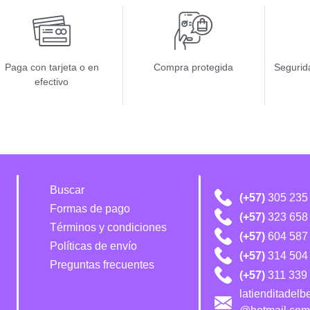
Paga con tarjeta o en
Compra protegida
Segurida
efectivo
Buscar
(+57)
305 235
Formas de pago
(+57)
323 658
Términos y condiciones
(+57)
604 587
Políticas de envío
(+57)
314 504 
Preguntas frecuentes
(+57)
311 339 
latienditadel