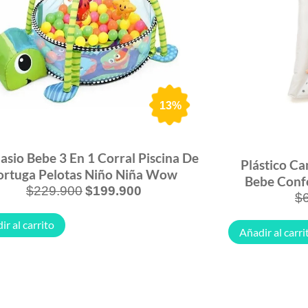
13%
sio Bebe 3 En 1 Corral Piscina De
Plástico Ca
ortuga Pelotas Niño Niña Wow
Bebe Confo
$
229.900
$
199.900
$
ir al carrito
Añadir al carri