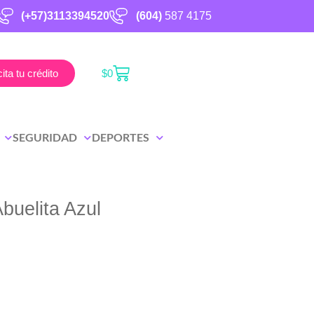
(+57)3113394520
(604)
587 4175
cita tu crédito
$
0
SEGURIDAD
DEPORTES
buelita Azul