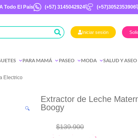
A Todo El País
(+57)
3145042924
(+57)3052353906
Iniciar sesión
Soli
GUETES
PARA MAMÁ
PASEO
MODA
SALUD Y ASEO
a Electrico
Extractor de Leche Matern
Boogy
🔍
$
139.900