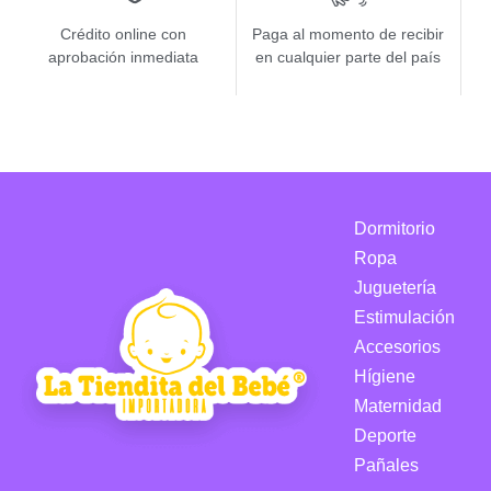
Crédito online con
Paga al momento de recibir
aprobación inmediata
en cualquier parte del país
Dormitorio
Ropa
Juguetería
Estimulación
Accesorios
Hígiene
Maternidad
Deporte
Pañales