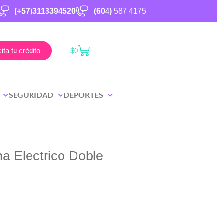
(+57)3113394520
(604)
587 4175
cita tu crédito
$
0
SEGURIDAD
DEPORTES
a Electrico Doble