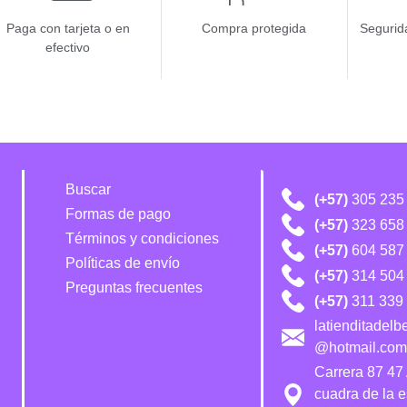
Paga con tarjeta o en
Compra protegida
Segurida
efectivo
Buscar
(+57)
305 235
Formas de pago
(+57)
323 658
Términos y condiciones
(+57)
604 587
Políticas de envío
(+57)
314 504 
Preguntas frecuentes
(+57)
311 339 
latienditadel
@hotmail.com
Carrera 87 47
cuadra de la 