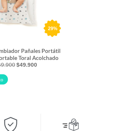
29%
mbiador Pañales Portátil
rtable Toral Acolchado
69.900
$
49.900
to