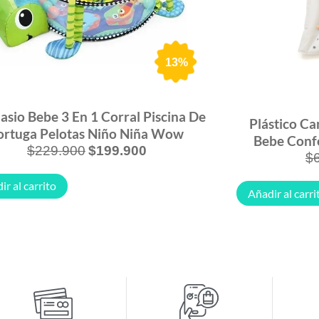
13%
sio Bebe 3 En 1 Corral Piscina De
Plástico Ca
ortuga Pelotas Niño Niña Wow
Bebe Confo
$
229.900
$
199.900
$
ir al carrito
Añadir al carri