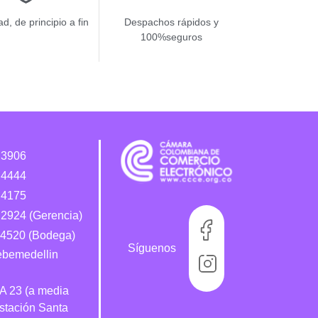
d, de principio a fin
Despachos rápidos y
100%seguros
 3906
 4444
 4175
2924 (Gerencia)
4520 (Bodega)
Síguenos
bebemedellin
 A 23 (a media
estación Santa