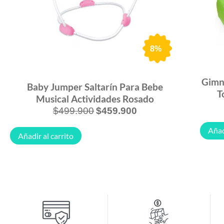
8%
Gimna
Baby Jumper Saltarín Para Bebe
T
Musical Actividades Rosado
$
499.900
$
459.900
Añad
Añadir al carrito