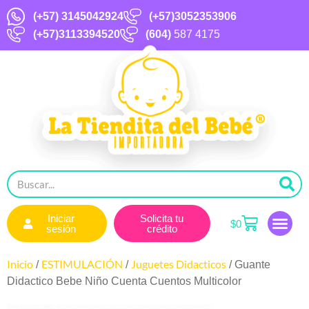
(+57)
3145042924
(+57)3052353906
(+57)3113394520
(604)
587 4175
Iniciar
Solicita tu
$
0
sesión
crédito
Inicio
ESTIMULACIÓN
Juguetes Didacticos
/
/
/ Guante
Didactico Bebe Niño Cuenta Cuentos Multicolor