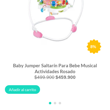
8%
Baby Jumper Saltarín Para Bebe Musical
Actividades Rosado
$
499.900
$
459.900
Añadir al carrito
1
2
3