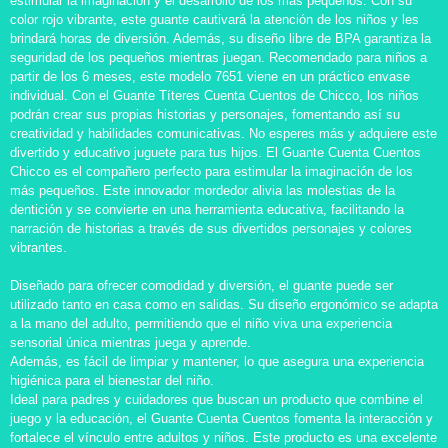
estimular la imaginación y el desarrollo de los más pequeños. Con su
color rojo vibrante, este guante cautivará la atención de los niños y les
brindará horas de diversión. Además, su diseño libre de BPA garantiza la
seguridad de los pequeños mientras juegan. Recomendado para niños a
partir de los 6 meses, este modelo 7651 viene en un práctico envase
individual. Con el Guante Títeres Cuenta Cuentos de Chicco, los niños
podrán crear sus propias historias y personajes, fomentando así su
creatividad y habilidades comunicativas. No esperes más y adquiere este
divertido y educativo juguete para tus hijos. El Guante Cuenta Cuentos
Chicco es el compañero perfecto para estimular la imaginación de los
más pequeños. Este innovador mordedor alivia las molestias de la
dentición y se convierte en una herramienta educativa, facilitando la
narración de historias a través de sus divertidos personajes y colores
vibrantes.
Diseñado para ofrecer comodidad y diversión, el guante puede ser
utilizado tanto en casa como en salidas. Su diseño ergonómico se adapta
a la mano del adulto, permitiendo que el niño viva una experiencia
sensorial única mientras juega y aprende.
Además, es fácil de limpiar y mantener, lo que asegura una experiencia
higiénica para el bienestar del niño.
Ideal para padres y cuidadores que buscan un producto que combine el
juego y la educación, el Guante Cuenta Cuentos fomenta la interacción y
fortalece el vínculo entre adultos y niños. Este producto es una excelente