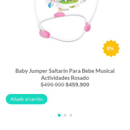
8%
Baby Jumper Saltarín Para Bebe Musical
Actividades Rosado
$
499.900
$
459.900
Añadir al carrito
1
2
3