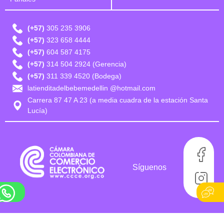
(+57)
305 235 3906
(+57)
323 658 4444
(+57)
604 587 4175
(+57)
314 504 2924 (Gerencia)
(+57)
311 339 4520 (Bodega)
latienditadelbebemedellin @hotmail.com
Carrera 87 47 A 23 (a media cuadra de la estación Santa
Lucía)
Síguenos