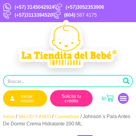
(+57)
3145042924
(+57)3052353906
(+57)3113394520
(604)
587 4175
Iniciar
Solicita tu
$
0
sesión
crédito
Inicio
SALUD Y ASEO
Cosmeticos
/
/
/ Johnson´s Para Antes
De Dormir Crema Hidratante 200 ML