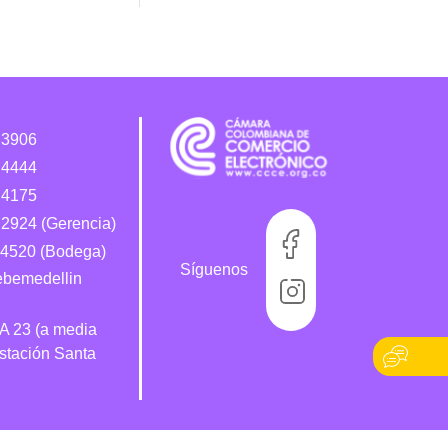
 3906
 4444
 4175
2924 (Gerencia)
4520 (Bodega)
Síguenos
bebemedellin
 A 23 (a media
estación Santa