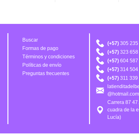
Buscar
(+57)
305 235
Formas de pago
(+57)
323 658
Términos y condiciones
(+57)
604 587
Políticas de envío
(+57)
314 504 
Preguntas frecuentes
(+57)
311 339 
latienditadel
@hotmail.com
Carrera 87 47
cuadra de la 
Lucía)