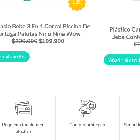
13%
sio Bebe 3 En 1 Corral Piscina De
Plástico Ca
ortuga Pelotas Niño Niña Wow
Bebe Confo
$
229.900
$
199.900
$
ir al carrito
Añadir al carri
Paga con tarjeta o en
Compra protegida
Segurida
efectivo