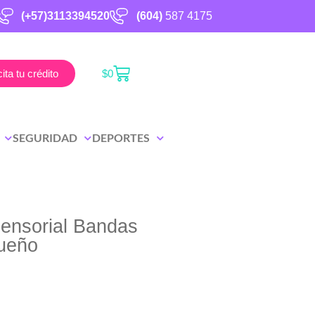
(+57)3113394520
(604)
587 4175
cita tu crédito
$
0
SEGURIDAD
DEPORTES
ensorial Bandas
ueño