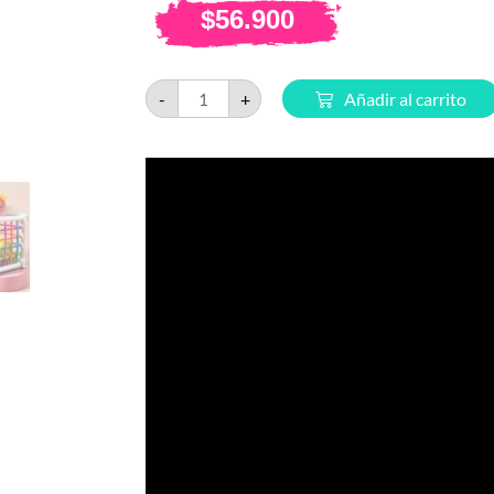
$
56.900
-
+
Añadir al carrito