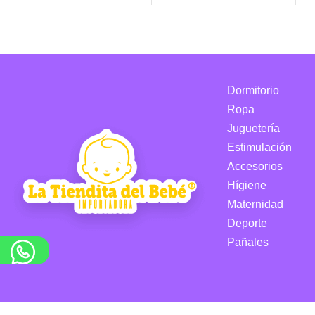
Dormitorio
Ropa
Juguetería
Estimulación
Accesorios
Hígiene
Maternidad
Deporte
Pañales