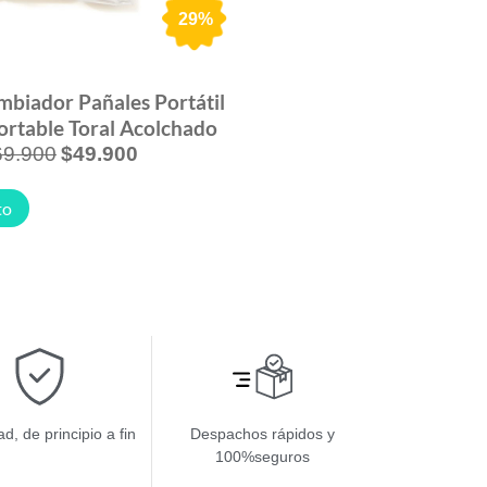
29%
mbiador Pañales Portátil
rtable Toral Acolchado
69.900
$
49.900
to
d, de principio a fin
Despachos rápidos y
100%seguros