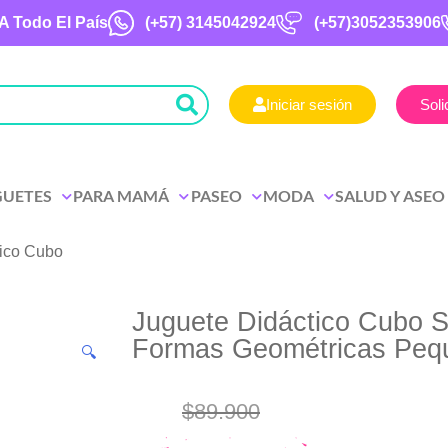
A Todo El País
(+57)
3145042924
(+57)3052353906
Iniciar sesión
Soli
GUETES
PARA MAMÁ
PASEO
MODA
SALUD Y ASEO
tico Cubo
Juguete Didáctico Cubo S
Formas Geométricas Peq
🔍
$
89.900