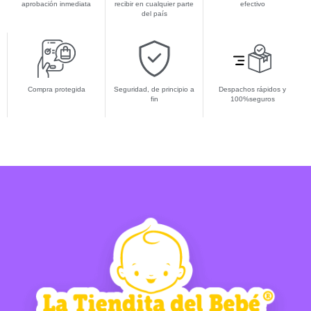
aprobación inmediata
recibir en cualquier parte
efectivo
del país
Compra protegida
Seguridad, de principio a
Despachos rápidos y
fin
100%seguros