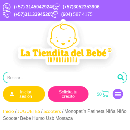
(+57)
3145042924
(+57)3052353906
(+57)3113394520
(604)
587 4175
Iniciar
Solicita tu
$
0
sesión
crédito
Inicio
JUGUETES
Scooters
/
/
/ Monopatín Patineta Niña Niño
Scooter Bebe Humo Usb Mostaza