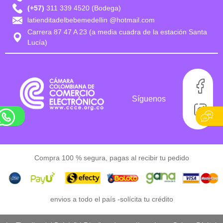
(+57)
311 339 4520 (Bodega)
latienditadelbebemedellin @hotmail.com
Carrera 87 47 A 23 (a media cuadra de la estación Santa
Lucía)
Síguenos
Compra 100 % segura, pagas al recibir tu pedido
envios a todo el país -
solícita tu crédito