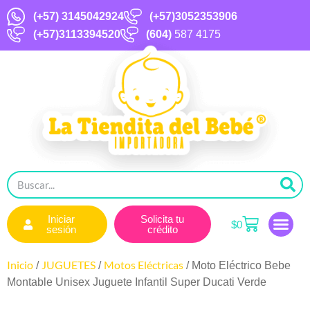
(+57)
3145042924
(+57)3052353906
(+57)3113394520
(604)
587 4175
Iniciar
Solicita tu
$
0
sesión
crédito
Inicio
JUGUETES
Motos Eléctricas
/
/
/ Moto Eléctrico Bebe
Montable Unisex Juguete Infantil Super Ducati Verde