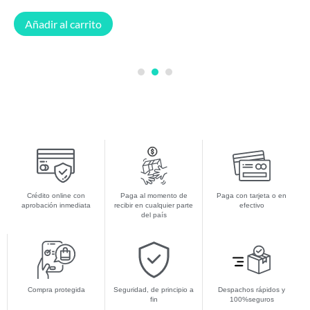
Añadir al carrito
1
2
3
Crédito online con
Paga al momento de
Paga con tarjeta o en
aprobación inmediata
recibir en cualquier parte
efectivo
del país
Compra protegida
Seguridad, de principio a
Despachos rápidos y
fin
100%seguros