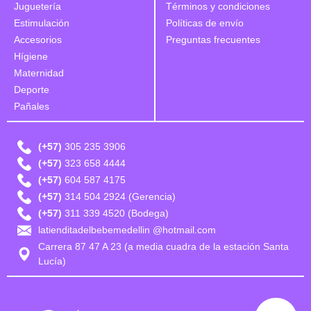
Juguetería
Términos y condiciones
Estimulación
Políticas de envío
Accesorios
Preguntas frecuentes
Hígiene
Maternidad
Deporte
Pañales
(+57)
305 235 3906
(+57)
323 658 4444
(+57)
604 587 4175
(+57)
314 504 2924 (Gerencia)
(+57)
311 339 4520 (Bodega)
latienditadelbebemedellin @hotmail.com
Carrera 87 47 A 23 (a media cuadra de la estación Santa
Lucía)