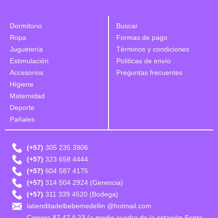
Dormitorio
Buscar
Ropa
Formas de pago
Juguetería
Términos y condiciones
Estimulación
Políticas de envío
Accesorios
Preguntas frecuentes
Hígiene
Maternidad
Deporte
Pañales
(+57)
305 235 3906
(+57)
323 658 4444
(+57)
604 587 4175
(+57)
314 504 2924 (Gerencia)
(+57)
311 339 4520 (Bodega)
latienditadelbebemedellin @hotmail.com
Carrera 87 47 A 23 (a media cuadra de la estación Santa