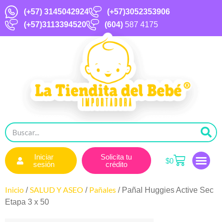
(+57)
3145042924
(+57)3052353906
(+57)3113394520
(604)
587 4175
Iniciar
Solicita tu
$
0
sesión
crédito
Inicio
SALUD Y ASEO
Pañales
/
/
/ Pañal Huggies Active Sec
Etapa 3 x 50