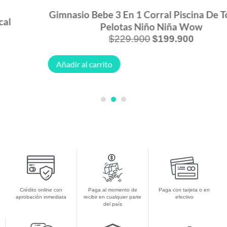
Gimnasio Bebe 3 En 1 Corral Piscina De Tortuga
Pelotas Niño Niña Wow
$
229.900
$
199.900
Añadir al carrito
1
2
3
Crédito online con
Paga al momento de
Paga con tarjeta o en
aprobación inmediata
recibir en cualquier parte
efectivo
del país