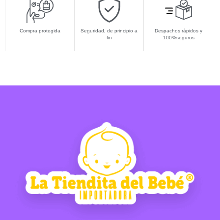
Compra protegida
Seguridad, de principio a
Despachos rápidos y
fin
100%seguros