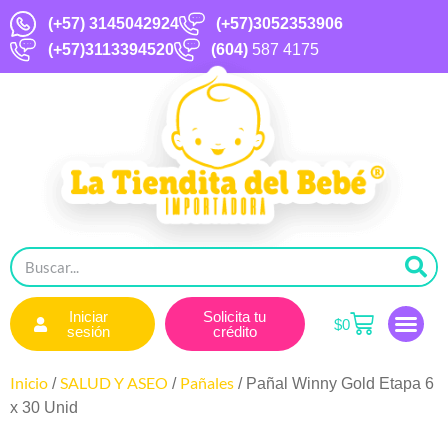
(+57)
3145042924
(+57)3052353906
(+57)3113394520
(604)
587 4175
Iniciar
Solicita tu
$
0
sesión
crédito
Inicio
SALUD Y ASEO
Pañales
/
/
/ Pañal Winny Gold Etapa 6
x 30 Unid