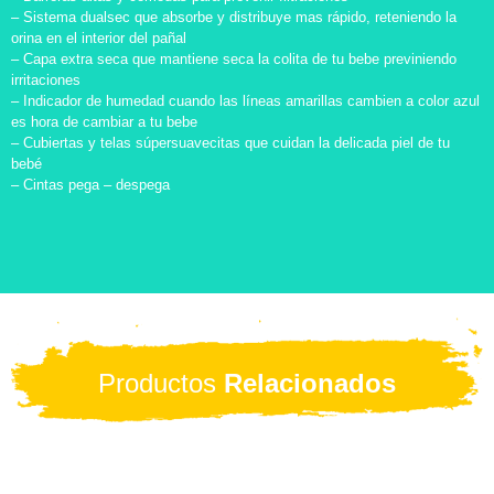
– Sistema dualsec que absorbe y distribuye mas rápido, reteniendo la
orina en el interior del pañal
– Capa extra seca que mantiene seca la colita de tu bebe previniendo
irritaciones
– Indicador de humedad cuando las líneas amarillas cambien a color azul
es hora de cambiar a tu bebe
– Cubiertas y telas súpersuavecitas que cuidan la delicada piel de tu
bebé
– Cintas pega – despega
Productos
Relacionados