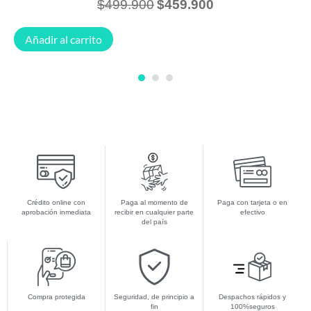
$
499.900
$
459.900
Añadir al carrito
1
2
3
Crédito online con
Paga al momento de
Paga con tarjeta o en
aprobación inmediata
recibir en cualquier parte
efectivo
del país
Compra protegida
Seguridad, de principio a
Despachos rápidos y
fin
100%seguros