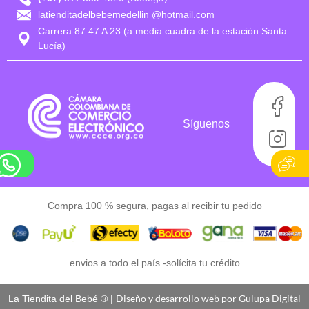
latienditadelbebemedellin @hotmail.com
Carrera 87 47 A 23 (a media cuadra de la estación Santa
Lucía)
Síguenos
Compra 100 % segura, pagas al recibir tu pedido
envios a todo el país -
solícita tu crédito
Diseño y desarrollo web por Gulupa Digital
La Tiendita del Bebé ® |