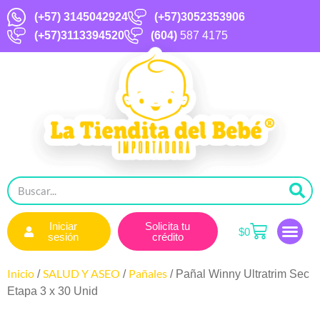
(+57)
3145042924
(+57)3052353906
(+57)3113394520
(604)
587 4175
Iniciar
Solicita tu
$
0
sesión
crédito
Inicio
SALUD Y ASEO
Pañales
/
/
/ Pañal Winny Ultratrim Sec
Etapa 3 x 30 Unid