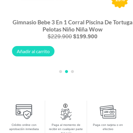
Gimnasio Bebe 3 En 1 Corral Piscina De Tortuga
Pelotas Niño Niña Wow
$
229.900
$
199.900
Añadir al carrito
1
2
3
Crédito online con
Paga al momento de
Paga con tarjeta o en
aprobación inmediata
recibir en cualquier parte
efectivo