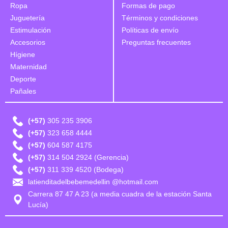
Ropa
Formas de pago
Juguetería
Términos y condiciones
Estimulación
Políticas de envío
Accesorios
Preguntas frecuentes
Hígiene
Maternidad
Deporte
Pañales
(+57)
305 235 3906
(+57)
323 658 4444
(+57)
604 587 4175
(+57)
314 504 2924 (Gerencia)
(+57)
311 339 4520 (Bodega)
latienditadelbebemedellin @hotmail.com
Carrera 87 47 A 23 (a media cuadra de la estación Santa
Lucía)