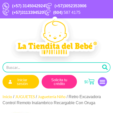
(+57)
3145042924
(+57)3052353906
(+57)3113394520
(604)
587 4175
Iniciar
Solicita tu
$
0
sesión
crédito
Inicio
JUGUETES
Juguetería Niño
/
/
/ Retro Excavadora
Control Remoto Inalambrico Recargable Con Oruga