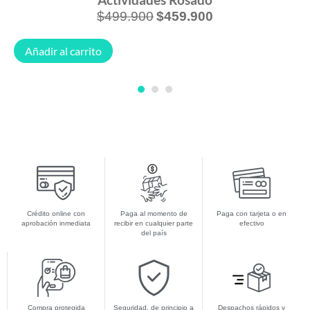
$
499.900
$
459.900
Añadir al carrito
1
2
3
Crédito online con
Paga al momento de
Paga con tarjeta o en
aprobación inmediata
recibir en cualquier parte
efectivo
del país
Compra protegida
Seguridad, de principio a
Despachos rápidos y