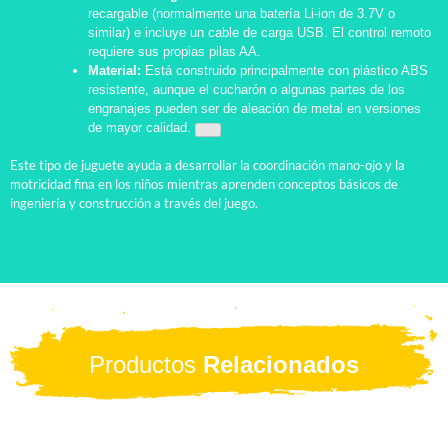
recargable (normalmente una batería Li-ion de 3.7V o
similar) e incluye un cable de carga USB. El control remoto
requiere sus propias pilas AA.
Material:
Está construido principalmente con plástico ABS
resistente, aunque el cucharón o algunas partes de los
engranajes pueden ser de aleación de metal en versiones
de mayor calidad.
Este tipo de juguete ayuda a desarrollar la coordinación mano-ojo y la
motricidad fina en los niños mientras aprenden conceptos básicos de
ingeniería y construcción a través del juego.
Productos
Relacionados