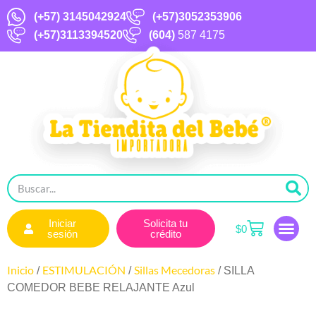
(+57)
3145042924
(+57)3052353906
(+57)3113394520
(604)
587 4175
Iniciar
Solicita tu
$
0
sesión
crédito
Inicio
ESTIMULACIÓN
Sillas Mecedoras
/
/
/ SILLA
COMEDOR BEBE RELAJANTE Azul