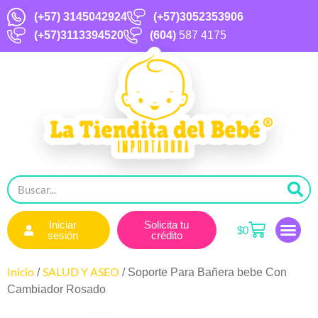
(+57)
3145042924
(+57)3052353906
(+57)3113394520
(604)
587 4175
Iniciar
Solicita tu
$
0
sesión
crédito
Inicio
SALUD Y ASEO
/
/ Soporte Para Bañera bebe Con
Cambiador Rosado