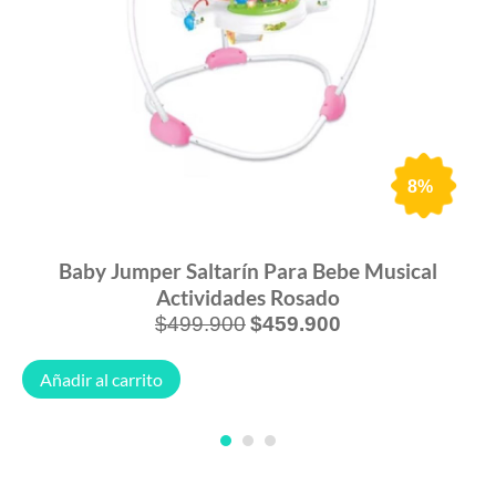
8%
Baby Jumper Saltarín Para Bebe Musical
Actividades Rosado
$
499.900
$
459.900
Añadir al carrito
1
2
3