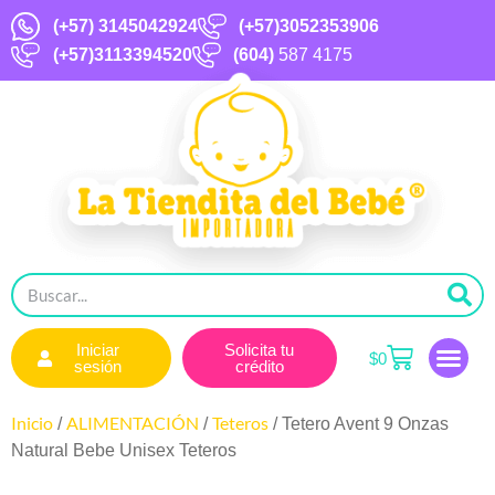
(+57)
3145042924
(+57)3052353906
(+57)3113394520
(604)
587 4175
Iniciar
Solicita tu
$
0
sesión
crédito
Inicio
ALIMENTACIÓN
Teteros
/
/
/ Tetero Avent 9 Onzas
Natural Bebe Unisex Teteros