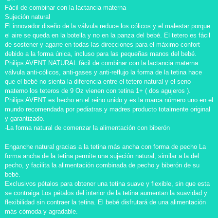
Fácil de combinar con la lactancia materna
Sujeción natural
El innovador diseño de la válvula reduce los cólicos y el malestar porque
el aire se queda en la botella y no en la panza del bebé. El tetero es fácil
de sostener y agarre en todas las direcciones para el máximo confort
debido a la forma única, incluso para las pequeñas manos del bebé.
Philips AVENT NATURAL fácil de combinar con la lactancia materna
válvula anti-cólicos, anti-gases y anti-reflujo la forma de la tetina hace
que el bebé no sienta la diferencia entre el tetero natural y el seno
materno los teteros de 9 Oz vienen con tetina 1+ ( dos agujeros ).
Philips AVENT es hecho en el reino unido y es la marca número uno en el
mundo recomendada por pediatras y madres producto totalmente original
y garantizado.
-La forma natural de comenzar la alimentación con biberón
Enganche natural gracias a la tetina más ancha con forma de pecho La
forma ancha de la tetina permite una sujeción natural, similar a la del
pecho, y facilita la alimentación combinada de pecho y biberón de su
bebé.
Exclusivos pétalos para obtener una tetina suave y flexible, sin que esta
se contraiga Los pétalos del interior de la tetina aumentan la suavidad y
flexibilidad sin contraer la tetina. El bebé disfrutará de una alimentación
más cómoda y agradable.