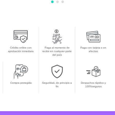
1
2
3
Crédito online con
Paga al momento de
Paga con tarjeta o en
aprobación inmediata
recibir en cualquier parte
efectivo
del país
Compra protegida
Seguridad, de principio a
Despachos rápidos y
fin
100%seguros