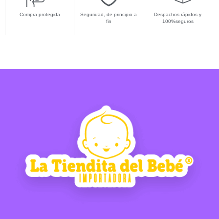
Compra protegida
Seguridad, de principio a
Despachos rápidos y
fin
100%seguros