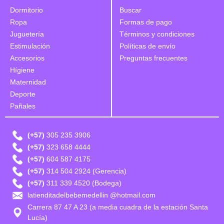
Dormitorio
Buscar
Ropa
Formas de pago
Juguetería
Términos y condiciones
Estimulación
Políticas de envío
Accesorios
Preguntas frecuentes
Hígiene
Maternidad
Deporte
Pañales
(+57)
305 235 3906
(+57)
323 658 4444
(+57)
604 587 4175
(+57)
314 504 2924 (Gerencia)
(+57)
311 339 4520 (Bodega)
latienditadelbebemedellin @hotmail.com
Carrera 87 47 A 23 (a media cuadra de la estación Santa
Lucía)