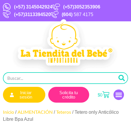
(+57)
3145042924
(+57)3052353906
(+57)3113394520
(604)
587 4175
Iniciar
Solicita tu
$
0
sesión
crédito
Inicio
ALIMENTACIÓN
Teteros
/
/
/ Tetero only Anticólico
Libre Bpa Azul