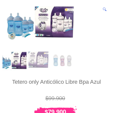
🔍
Tetero only Anticólico Libre Bpa Azul
$
99.900
$
79.900