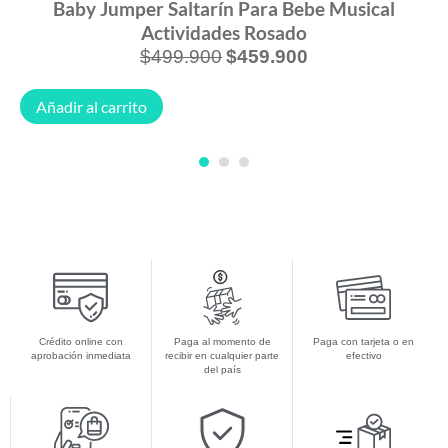
Baby Jumper Saltarín Para Bebe Musical
Actividades Rosado
$
499.900
$
459.900
Añadir al carrito
1
2
3
Crédito online con
Paga al momento de
Paga con tarjeta o en
aprobación inmediata
recibir en cualquier parte
efectivo
del país