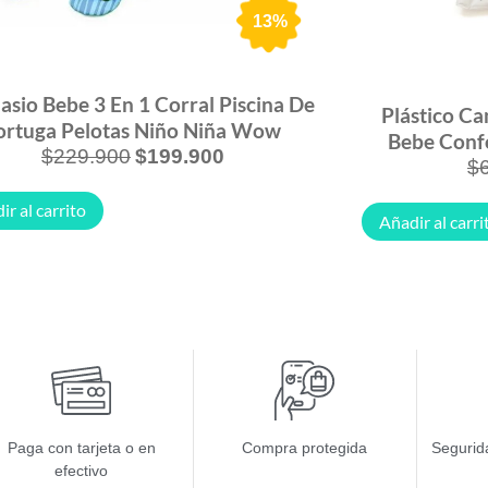
13%
sio Bebe 3 En 1 Corral Piscina De
Plástico Ca
ortuga Pelotas Niño Niña Wow
Bebe Confo
$
229.900
$
199.900
$
ir al carrito
Añadir al carri
Paga con tarjeta o en
Compra protegida
Segurida
efectivo