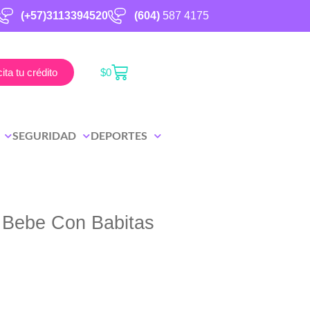
(+57)3113394520
(604)
587 4175
cita tu crédito
$
0
SEGURIDAD
DEPORTES
 Bebe Con Babitas