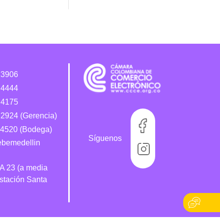
 3906
 4444
 4175
2924 (Gerencia)
4520 (Bodega)
Síguenos
bebemedellin
 A 23 (a media
estación Santa