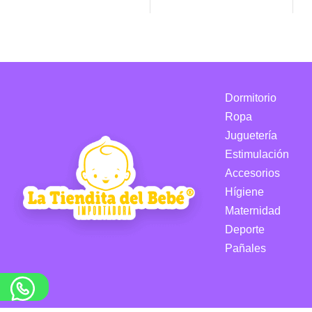
Dormitorio
Ropa
Juguetería
Estimulación
Accesorios
Hígiene
Maternidad
Deporte
Pañales