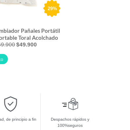
29%
mbiador Pañales Portátil
rtable Toral Acolchado
69.900
$
49.900
to
d, de principio a fin
Despachos rápidos y
100%seguros