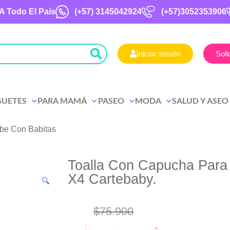
A Todo El País
(+57)
3145042924
(+57)3052353906
Iniciar sesión
Soli
GUETES
PARA MAMÁ
PASEO
MODA
SALUD Y ASEO
be Con Babitas
Toalla Con Capucha Para
X4 Cartebaby.
🔍
$
75.900