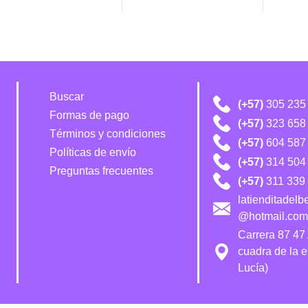
Buscar
(+57)
305 235
Formas de pago
(+57)
323 658
Términos y condiciones
(+57)
604 587
Políticas de envío
(+57)
314 504 
Preguntas frecuentes
(+57)
311 339 
latienditadel
@hotmail.com
Carrera 87 47
cuadra de la 
Lucía)