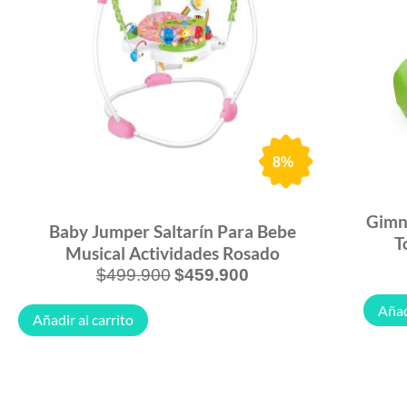
8%
Gimna
Baby Jumper Saltarín Para Bebe
T
Musical Actividades Rosado
$
499.900
$
459.900
Añad
Añadir al carrito