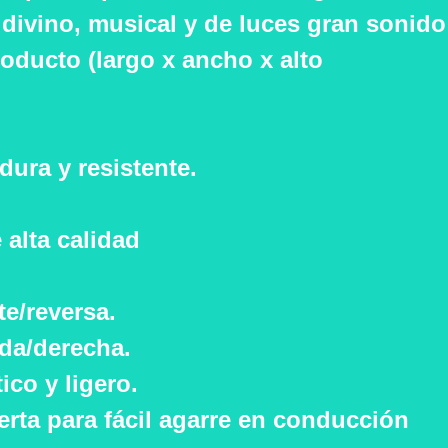
 divino, musical y de luces gran sonido
oducto (largo x ancho x alto
dura y resistente.
 alta calidad
e/reversa.
rda/derecha.
tico y ligero.
rta para fácil agarre en conducción