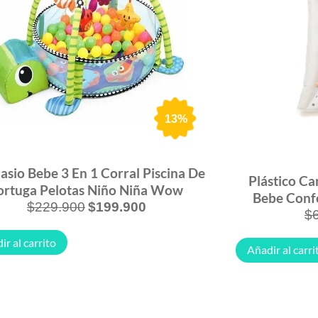
13%
sio Bebe 3 En 1 Corral Piscina De
Plástico Ca
ortuga Pelotas Niño Niña Wow
Bebe Confo
$
229.900
$
199.900
$
ir al carrito
Añadir al carri