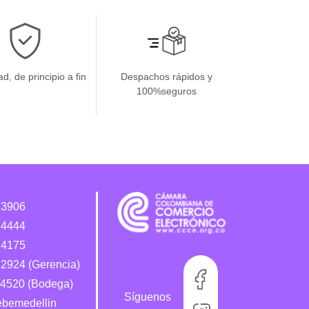
d, de principio a fin
Despachos rápidos y
100%seguros
 3906
 4444
 4175
2924 (Gerencia)
4520 (Bodega)
Síguenos
bebemedellin