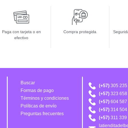
Paga con tarjeta o en
Compra protegida
Segurida
efectivo
Buscar
(+57)
305 235
Formas de pago
(+57)
323 658
Términos y condiciones
(+57)
604 587
Políticas de envío
(+57)
314 504 
Preguntas frecuentes
(+57)
311 339 
latienditadel