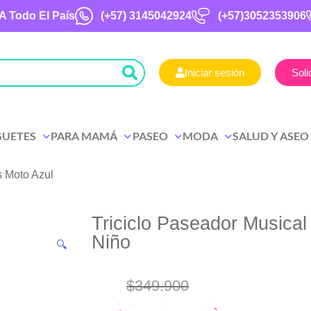
A Todo El País
(+57)
3145042924
(+57)3052353906
Iniciar sesión
Soli
GUETES
PARA MAMÁ
PASEO
MODA
SALUD Y ASEO
s Moto Azul
Triciclo Paseador Musica
Niño
🔍
$
349.900