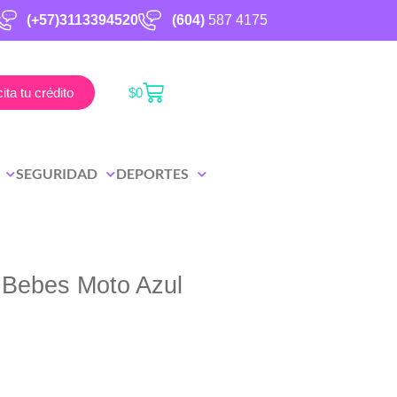
(+57)3113394520
(604)
587 4175
cita tu crédito
$
0
SEGURIDAD
DEPORTES
l Bebes Moto Azul