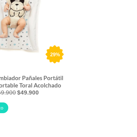
29%
mbiador Pañales Portátil
rtable Toral Acolchado
69.900
$
49.900
to