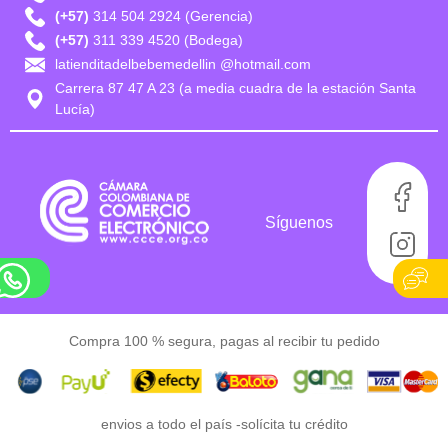
(+57)
314 504 2924 (Gerencia)
(+57)
311 339 4520 (Bodega)
latienditadelbebemedellin @hotmail.com
Carrera 87 47 A 23 (a media cuadra de la estación Santa
Lucía)
Síguenos
Compra 100 % segura, pagas al recibir tu pedido
envios a todo el país -
solícita tu crédito